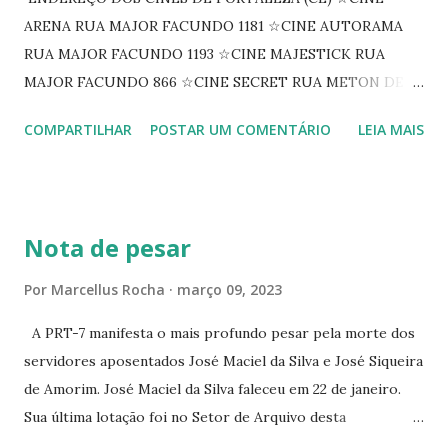
ARENA RUA MAJOR FACUNDO 1181 ☆CINE AUTORAMA
RUA MAJOR FACUNDO 1193 ☆CINE MAJESTICK RUA
MAJOR FACUNDO 866 ☆CINE SECRET RUA METON DE
ALENCAR 607 ☆CINE SEDUÇÃO RUA FLORIANO
COMPARTILHAR
POSTAR UM COMENTÁRIO
LEIA MAIS
PEIXOTO 1307 ☆CINE IRIS RUA FLORIANO PEIXOTO 1206
CONTINUAÇÃO ☆CINE ENCONTRO RUA BARÃO DO RIO
BRANCO 1697 ☆CINE HOUSE RUA MENTON DE ALENCAR
363 ☆CINE LOVE STAR RUA MAJOR FACUNDO 1322
Nota de pesar
☆CINE VIP CLUBE RUA 24 DE MAIO 825 ☆CINE ECLIPSE
RUA ASSUNÇÃO 387 ☆CINE ERÓTICO RUA ASSUNÇÃO
Por
Marcellus Rocha
março 09, 2023
344 ☆CINE EROS RUA ASSUNÇÃO 340
A PRT-7 manifesta o mais profundo pesar pela morte dos
servidores aposentados José Maciel da Silva e José Siqueira
de Amorim. José Maciel da Silva faleceu em 22 de janeiro.
Sua última lotação foi no Setor de Arquivo desta
Procuradoria Regional do Trabalho. O servidor José