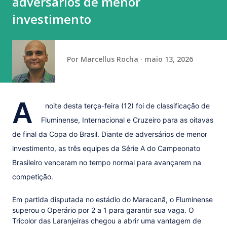
adversários de menor
domingo (9) com exibição de alto nível de dificuldade na
investimento
trave. Cravou a nota mais alta (13.866) que lhe valeu o
primeiro ouro do dia. A prata ficou com Gabri...
Por
Marcellus Rocha
maio 13, 2026
A
noite desta terça-feira (12) foi de classificação de
Fluminense, Internacional e Cruzeiro para as oitavas
de final da Copa do Brasil. Diante de adversários de menor
investimento, as três equipes da Série A do Campeonato
Brasileiro venceram no tempo normal para avançarem na
competição.
Em partida disputada no estádio do Maracanã, o Fluminense
superou o Operário por 2 a 1 para garantir sua vaga. O
Tricolor das Laranjeiras chegou a abrir uma vantagem de