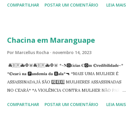
COMPARTILHAR
POSTAR UM COMENTÁRIO
LEIA MAIS
Siqueira Amorim faleceu em 28 de fevereiro e encerrou a
carreira na Secretaria da Coordenadoria de 2º Grau. Ao
tempo em que se solidariza com os familiares e amigos, a
PRT-7 reconhece a valorosa contribuição de ambos
Chacina em Maranguape
enquanto atuaram nesta instituição.
Por
Marcellus Rocha
novembro 14, 2023
🚔🇧🇷🚑🛑🚨🚔🇧🇷🚑🛑🚨 *~𝐍🅾️𝐭í𝐜𝐢𝐚𝐬 𝐂🅾️𝐦 ©️𝐫𝐞𝐝𝐢𝐛𝐢𝐥𝐢𝐝𝐚𝐝𝐞~*
*©️𝐞𝐚𝐫á 𝐧𝐚 🅿️𝐚𝐧𝐝𝐞𝐦𝐢𝐚 𝐝𝐚 🅱️𝐚𝐥𝐚*🔫 *MAIS UMA MULHER É
ASSASSINADA,JÁ SÃO 2️⃣3️⃣3️⃣ MULHERES ASSASSINADAS
NO CEARÁ* *A VIOLÊNCIA CONTRA MULHER NÃO PARA
NO CEARÁ* *MARANGUAPE/CHACINA* Segundo
COMPARTILHAR
POSTAR UM COMENTÁRIO
LEIA MAIS
informações quarto pessoas foram executadas no Distrito
de Amanari. Elemento pernicioso, do Fundoró, Amanari,
lesionado a bala, e depois de alguns minutos veio a óbito.
Segundo informes, os algozes são da GDE da Babilônia.