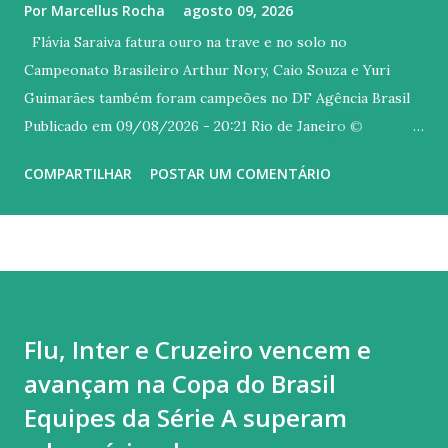
Por
Marcellus Rocha
agosto 09, 2026
Flávia Saraiva fatura ouro na trave e no solo no
Campeonato Brasileiro Arthur Nory, Caio Souza e Yuri
Guimarães também foram campeões no DF Agência Brasil
Publicado em 09/08/2026 - 20:21 Rio de Janeiro ©
Melogym/CBG/Direitos Reservados Versão em áudio A
COMPARTILHAR
POSTAR UM COMENTÁRIO
carioca Flávia Saraiva arrebatou o público do Ginásio Nilson
Nelson, em Brasília, neste domingo (9), último dia do
Campeonato Brasileiro de Ginástica Artística. A ginasta do
Flamengo foi campeã na trave e também no solo, com uma
coreografia irretocável, embalada ao som de um mix dos
sucessos "Asa Branca", de Luiz Gonzaga, e "Homem com H",
Flu, Inter e Cruzeiro vencem e
de autoria Antônio Barros, mais conhecida na interpretada
avançam na Copa do Brasil
por Ney Matogrosso. Quem também brilhou hoje no topo
do pódio foi Arthur Nory (barra fixa), Caio Souza (barras
Equipes da Série A superam
paralelas) e Yuri Guimarães (salto). Flavinha começou o