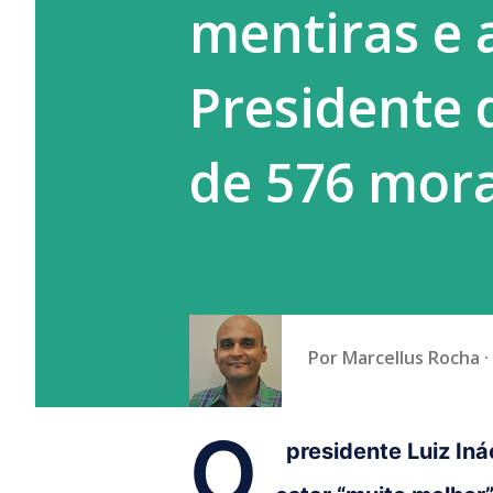
mentiras e 
endêmica do vírus, casos imp
sendo registrad...
Presidente 
de 576 mor
Por
Marcellus Rocha
O
presidente Luiz Inác