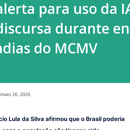
alerta para uso da I
ortados e surtos localizados continuam
discursa durante e
adias do MCMV
maio 26, 2026
io Lula da Silva afirmou que o Brasil poderia