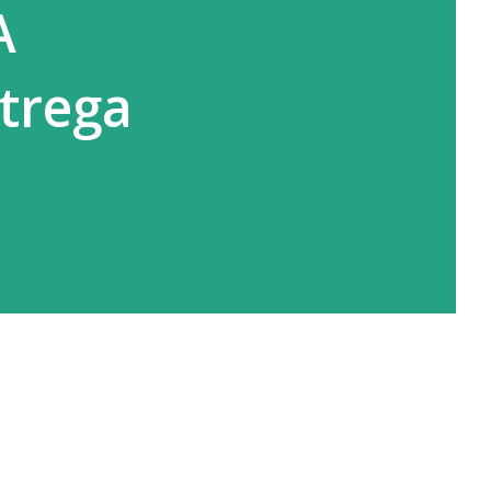
A
ntrega