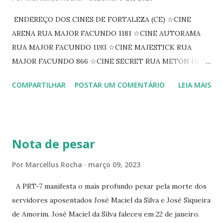
ENDEREÇO DOS CINES DE FORTALEZA (CE) ☆CINE
ARENA RUA MAJOR FACUNDO 1181 ☆CINE AUTORAMA
RUA MAJOR FACUNDO 1193 ☆CINE MAJESTICK RUA
MAJOR FACUNDO 866 ☆CINE SECRET RUA METON DE
ALENCAR 607 ☆CINE SEDUÇÃO RUA FLORIANO
COMPARTILHAR
POSTAR UM COMENTÁRIO
LEIA MAIS
PEIXOTO 1307 ☆CINE IRIS RUA FLORIANO PEIXOTO 1206
CONTINUAÇÃO ☆CINE ENCONTRO RUA BARÃO DO RIO
BRANCO 1697 ☆CINE HOUSE RUA MENTON DE ALENCAR
363 ☆CINE LOVE STAR RUA MAJOR FACUNDO 1322
Nota de pesar
☆CINE VIP CLUBE RUA 24 DE MAIO 825 ☆CINE ECLIPSE
RUA ASSUNÇÃO 387 ☆CINE ERÓTICO RUA ASSUNÇÃO
Por
Marcellus Rocha
março 09, 2023
344 ☆CINE EROS RUA ASSUNÇÃO 340
A PRT-7 manifesta o mais profundo pesar pela morte dos
servidores aposentados José Maciel da Silva e José Siqueira
de Amorim. José Maciel da Silva faleceu em 22 de janeiro.