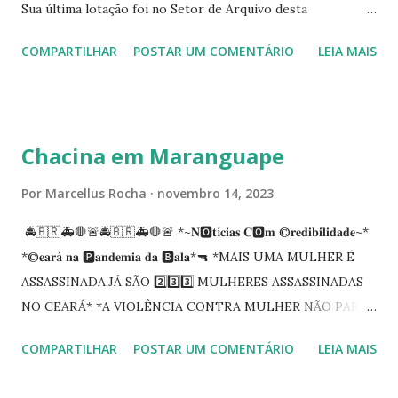
Sua última lotação foi no Setor de Arquivo desta
Procuradoria Regional do Trabalho. O servidor José
COMPARTILHAR
POSTAR UM COMENTÁRIO
LEIA MAIS
Siqueira Amorim faleceu em 28 de fevereiro e encerrou a
carreira na Secretaria da Coordenadoria de 2º Grau. Ao
tempo em que se solidariza com os familiares e amigos, a
PRT-7 reconhece a valorosa contribuição de ambos
Chacina em Maranguape
enquanto atuaram nesta instituição.
Por
Marcellus Rocha
novembro 14, 2023
🚔🇧🇷🚑🛑🚨🚔🇧🇷🚑🛑🚨 *~𝐍🅾️𝐭í𝐜𝐢𝐚𝐬 𝐂🅾️𝐦 ©️𝐫𝐞𝐝𝐢𝐛𝐢𝐥𝐢𝐝𝐚𝐝𝐞~*
*©️𝐞𝐚𝐫á 𝐧𝐚 🅿️𝐚𝐧𝐝𝐞𝐦𝐢𝐚 𝐝𝐚 🅱️𝐚𝐥𝐚*🔫 *MAIS UMA MULHER É
ASSASSINADA,JÁ SÃO 2️⃣3️⃣3️⃣ MULHERES ASSASSINADAS
NO CEARÁ* *A VIOLÊNCIA CONTRA MULHER NÃO PARA
NO CEARÁ* *MARANGUAPE/CHACINA* Segundo
COMPARTILHAR
POSTAR UM COMENTÁRIO
LEIA MAIS
informações quarto pessoas foram executadas no Distrito
de Amanari. Elemento pernicioso, do Fundoró, Amanari,