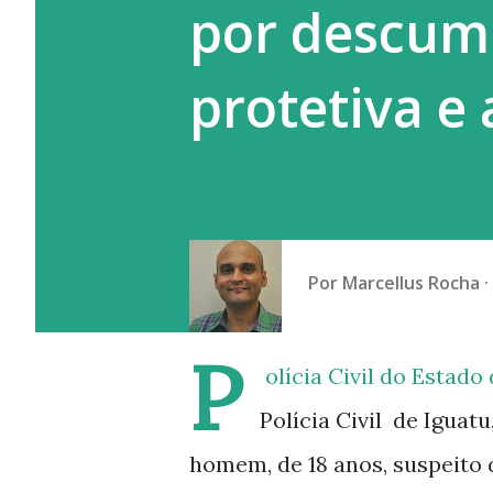
por descum
a prática do empregador que g
protetiva e
Por
Marcellus Rocha
P
olícia Civil do Estad
Polícia Civil de Iguatu
homem, de 18 anos, suspeito