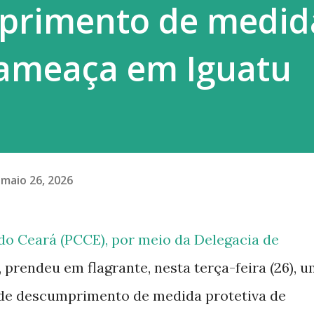
primento de medid
era esse constrang...
 ameaça em Iguatu
maio 26, 2026
o do Ceará (PCCE), por meio da Delegacia de
, prendeu em flagrante, nesta terça-feira (26), 
 de descumprimento de medida protetiva de