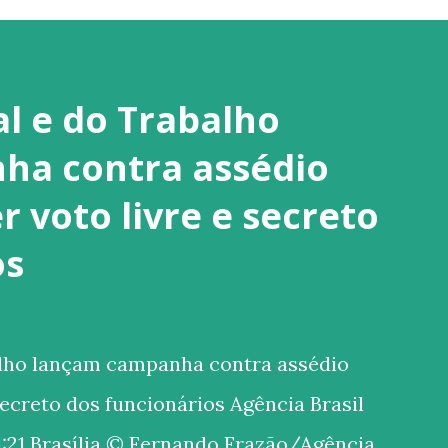
al e do Trabalho
ha contra assédio
 voto livre e secreto
os
alho lançam campanha contra assédio
secreto dos funcionários Agência Brasil
:21 Brasília © Fernando Frazão/Agência