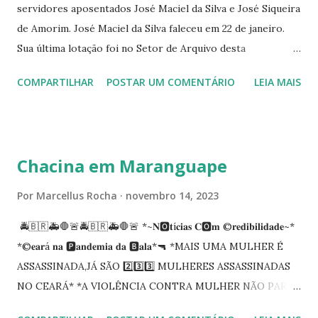
servidores aposentados José Maciel da Silva e José Siqueira
de Amorim. José Maciel da Silva faleceu em 22 de janeiro.
Sua última lotação foi no Setor de Arquivo desta
Procuradoria Regional do Trabalho. O servidor José
COMPARTILHAR
POSTAR UM COMENTÁRIO
LEIA MAIS
Siqueira Amorim faleceu em 28 de fevereiro e encerrou a
carreira na Secretaria da Coordenadoria de 2º Grau. Ao
tempo em que se solidariza com os familiares e amigos, a
PRT-7 reconhece a valorosa contribuição de ambos
Chacina em Maranguape
enquanto atuaram nesta instituição.
Por
Marcellus Rocha
novembro 14, 2023
🚔🇧🇷🚑🛑🚨🚔🇧🇷🚑🛑🚨 *~𝐍🅾️𝐭í𝐜𝐢𝐚𝐬 𝐂🅾️𝐦 ©️𝐫𝐞𝐝𝐢𝐛𝐢𝐥𝐢𝐝𝐚𝐝𝐞~*
*©️𝐞𝐚𝐫á 𝐧𝐚 🅿️𝐚𝐧𝐝𝐞𝐦𝐢𝐚 𝐝𝐚 🅱️𝐚𝐥𝐚*🔫 *MAIS UMA MULHER É
ASSASSINADA,JÁ SÃO 2️⃣3️⃣3️⃣ MULHERES ASSASSINADAS
NO CEARÁ* *A VIOLÊNCIA CONTRA MULHER NÃO PARA
NO CEARÁ* *MARANGUAPE/CHACINA* Segundo