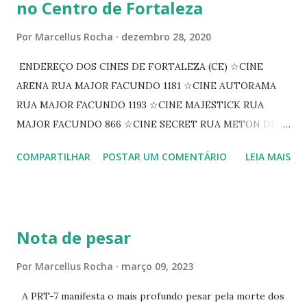
no Centro de Fortaleza
Por
Marcellus Rocha
dezembro 28, 2020
ENDEREÇO DOS CINES DE FORTALEZA (CE) ☆CINE
ARENA RUA MAJOR FACUNDO 1181 ☆CINE AUTORAMA
RUA MAJOR FACUNDO 1193 ☆CINE MAJESTICK RUA
MAJOR FACUNDO 866 ☆CINE SECRET RUA METON DE
ALENCAR 607 ☆CINE SEDUÇÃO RUA FLORIANO
COMPARTILHAR
POSTAR UM COMENTÁRIO
LEIA MAIS
PEIXOTO 1307 ☆CINE IRIS RUA FLORIANO PEIXOTO 1206
CONTINUAÇÃO ☆CINE ENCONTRO RUA BARÃO DO RIO
BRANCO 1697 ☆CINE HOUSE RUA MENTON DE ALENCAR
363 ☆CINE LOVE STAR RUA MAJOR FACUNDO 1322
Nota de pesar
☆CINE VIP CLUBE RUA 24 DE MAIO 825 ☆CINE ECLIPSE
RUA ASSUNÇÃO 387 ☆CINE ERÓTICO RUA ASSUNÇÃO
Por
Marcellus Rocha
março 09, 2023
344 ☆CINE EROS RUA ASSUNÇÃO 340
A PRT-7 manifesta o mais profundo pesar pela morte dos