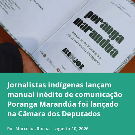
Jornalistas indígenas lançam
manual inédito de comunicação
Poranga Marandúa foi lançado
na Câmara dos Deputados
Por
Marcellus Rocha
agosto 10, 2026