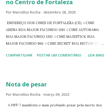
no Centro de Fortaleza
Por
Marcellus Rocha
dezembro 28, 2020
ENDEREÇO DOS CINES DE FORTALEZA (CE) ☆CINE
ARENA RUA MAJOR FACUNDO 1181 ☆CINE AUTORAMA
RUA MAJOR FACUNDO 1193 ☆CINE MAJESTICK RUA
MAJOR FACUNDO 866 ☆CINE SECRET RUA METON DE
ALENCAR 607 ☆CINE SEDUÇÃO RUA FLORIANO
COMPARTILHAR
POSTAR UM COMENTÁRIO
LEIA MAIS
PEIXOTO 1307 ☆CINE IRIS RUA FLORIANO PEIXOTO 1206
CONTINUAÇÃO ☆CINE ENCONTRO RUA BARÃO DO RIO
BRANCO 1697 ☆CINE HOUSE RUA MENTON DE ALENCAR
363 ☆CINE LOVE STAR RUA MAJOR FACUNDO 1322
Nota de pesar
☆CINE VIP CLUBE RUA 24 DE MAIO 825 ☆CINE ECLIPSE
RUA ASSUNÇÃO 387 ☆CINE ERÓTICO RUA ASSUNÇÃO
Por
Marcellus Rocha
março 09, 2023
344 ☆CINE EROS RUA ASSUNÇÃO 340
A PRT-7 manifesta o mais profundo pesar pela morte dos