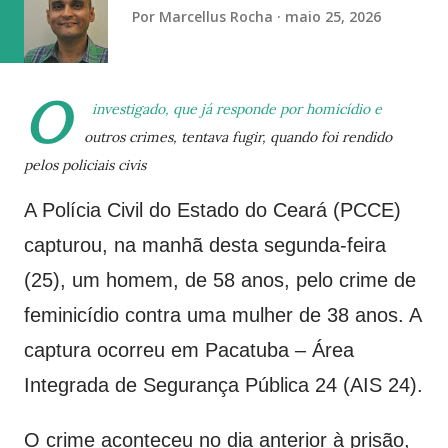
primeira edição do Poranga Marandúa foi editada e revisada
Por
Marcellus Rocha
maio 25, 2026
pela Organização Indígena Instituto Kaingáng (Inka) e est...
O
investigado, que já responde por homicídio e
outros crimes, tentava fugir, quando foi rendido
pelos policiais civis
A Polícia Civil do Estado do Ceará (PCCE)
capturou, na manhã desta segunda-feira
(25), um homem, de 58 anos, pelo crime de
feminicídio contra uma mulher de 38 anos. A
captura ocorreu em Pacatuba – Área
Integrada de Segurança Pública 24 (AIS 24).
O crime aconteceu no dia anterior à prisão,