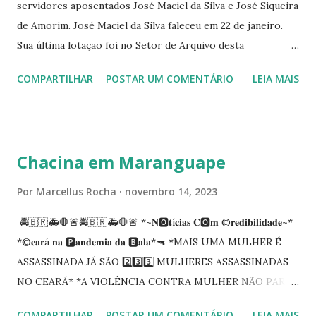
servidores aposentados José Maciel da Silva e José Siqueira
de Amorim. José Maciel da Silva faleceu em 22 de janeiro.
Sua última lotação foi no Setor de Arquivo desta
Procuradoria Regional do Trabalho. O servidor José
COMPARTILHAR
POSTAR UM COMENTÁRIO
LEIA MAIS
Siqueira Amorim faleceu em 28 de fevereiro e encerrou a
carreira na Secretaria da Coordenadoria de 2º Grau. Ao
tempo em que se solidariza com os familiares e amigos, a
PRT-7 reconhece a valorosa contribuição de ambos
Chacina em Maranguape
enquanto atuaram nesta instituição.
Por
Marcellus Rocha
novembro 14, 2023
🚔🇧🇷🚑🛑🚨🚔🇧🇷🚑🛑🚨 *~𝐍🅾️𝐭í𝐜𝐢𝐚𝐬 𝐂🅾️𝐦 ©️𝐫𝐞𝐝𝐢𝐛𝐢𝐥𝐢𝐝𝐚𝐝𝐞~*
*©️𝐞𝐚𝐫á 𝐧𝐚 🅿️𝐚𝐧𝐝𝐞𝐦𝐢𝐚 𝐝𝐚 🅱️𝐚𝐥𝐚*🔫 *MAIS UMA MULHER É
ASSASSINADA,JÁ SÃO 2️⃣3️⃣3️⃣ MULHERES ASSASSINADAS
NO CEARÁ* *A VIOLÊNCIA CONTRA MULHER NÃO PARA
NO CEARÁ* *MARANGUAPE/CHACINA* Segundo
COMPARTILHAR
POSTAR UM COMENTÁRIO
LEIA MAIS