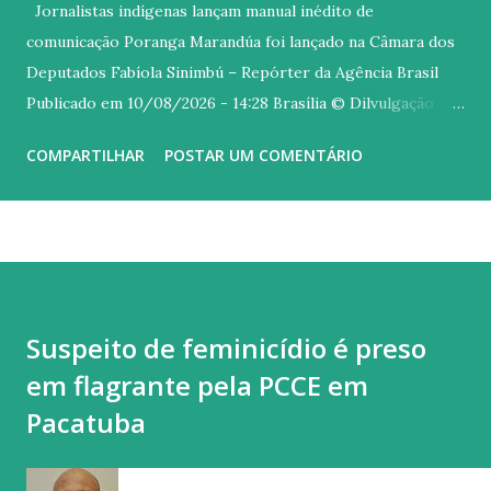
Jornalistas indígenas lançam manual inédito de
comunicação Poranga Marandúa foi lançado na Câmara dos
Deputados Fabíola Sinimbú – Repórter da Agência Brasil
Publicado em 10/08/2026 - 14:28 Brasília © Dilvulgação
Versão em áudio O manual de jornalismo indígena Poranga
COMPARTILHAR
POSTAR UM COMENTÁRIO
Marandúa foi lançado nesta segunda-feira (10), na Câmara
dos Deputados, em Brasília. A ferramenta é inédita e traz
termos, orientações e princípios a partir da perspectiva
dos povos indígenas. Segundo a coordenadora geral da
Articulação Brasileira de Indígenas Jornalistas (Abrinjor),
Luciene Kaxinawá, o manual é o resultado de um trabalho
Suspeito de feminicídio é preso
desenvolvido pela articulação entre mais de 40 povos
em flagrante pela PCCE em
indígenas . “Este manual carrega essa diversidade e
reafirma nosso compromisso com uma comunicação
Pacatuba
construída a partir dos nossos territórios, das nossas
línguas e dos nossos modos de contar histórias”, reforça. A