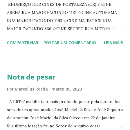
ENDEREÇO DOS CINES DE FORTALEZA (CE) ☆CINE
ARENA RUA MAJOR FACUNDO 1181 ☆CINE AUTORAMA
RUA MAJOR FACUNDO 1193 ☆CINE MAJESTICK RUA
MAJOR FACUNDO 866 ☆CINE SECRET RUA METON DE
ALENCAR 607 ☆CINE SEDUÇÃO RUA FLORIANO
COMPARTILHAR
POSTAR UM COMENTÁRIO
LEIA MAIS
PEIXOTO 1307 ☆CINE IRIS RUA FLORIANO PEIXOTO 1206
CONTINUAÇÃO ☆CINE ENCONTRO RUA BARÃO DO RIO
BRANCO 1697 ☆CINE HOUSE RUA MENTON DE ALENCAR
363 ☆CINE LOVE STAR RUA MAJOR FACUNDO 1322
Nota de pesar
☆CINE VIP CLUBE RUA 24 DE MAIO 825 ☆CINE ECLIPSE
RUA ASSUNÇÃO 387 ☆CINE ERÓTICO RUA ASSUNÇÃO
Por
Marcellus Rocha
março 09, 2023
344 ☆CINE EROS RUA ASSUNÇÃO 340
A PRT-7 manifesta o mais profundo pesar pela morte dos
servidores aposentados José Maciel da Silva e José Siqueira
de Amorim. José Maciel da Silva faleceu em 22 de janeiro.
Sua última lotação foi no Setor de Arquivo desta