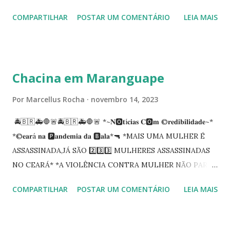
Procuradoria Regional do Trabalho. O servidor José
COMPARTILHAR
POSTAR UM COMENTÁRIO
LEIA MAIS
Siqueira Amorim faleceu em 28 de fevereiro e encerrou a
carreira na Secretaria da Coordenadoria de 2º Grau. Ao
tempo em que se solidariza com os familiares e amigos, a
PRT-7 reconhece a valorosa contribuição de ambos
Chacina em Maranguape
enquanto atuaram nesta instituição.
Por
Marcellus Rocha
novembro 14, 2023
🚔🇧🇷🚑🛑🚨🚔🇧🇷🚑🛑🚨 *~𝐍🅾️𝐭í𝐜𝐢𝐚𝐬 𝐂🅾️𝐦 ©️𝐫𝐞𝐝𝐢𝐛𝐢𝐥𝐢𝐝𝐚𝐝𝐞~*
*©️𝐞𝐚𝐫á 𝐧𝐚 🅿️𝐚𝐧𝐝𝐞𝐦𝐢𝐚 𝐝𝐚 🅱️𝐚𝐥𝐚*🔫 *MAIS UMA MULHER É
ASSASSINADA,JÁ SÃO 2️⃣3️⃣3️⃣ MULHERES ASSASSINADAS
NO CEARÁ* *A VIOLÊNCIA CONTRA MULHER NÃO PARA
NO CEARÁ* *MARANGUAPE/CHACINA* Segundo
COMPARTILHAR
POSTAR UM COMENTÁRIO
LEIA MAIS
informações quarto pessoas foram executadas no Distrito
de Amanari. Elemento pernicioso, do Fundoró, Amanari,
lesionado a bala, e depois de alguns minutos veio a óbito.