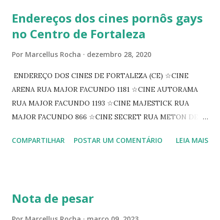
Endereços dos cines pornôs gays
no Centro de Fortaleza
Por
Marcellus Rocha
dezembro 28, 2020
ENDEREÇO DOS CINES DE FORTALEZA (CE) ☆CINE
ARENA RUA MAJOR FACUNDO 1181 ☆CINE AUTORAMA
RUA MAJOR FACUNDO 1193 ☆CINE MAJESTICK RUA
MAJOR FACUNDO 866 ☆CINE SECRET RUA METON DE
ALENCAR 607 ☆CINE SEDUÇÃO RUA FLORIANO
COMPARTILHAR
POSTAR UM COMENTÁRIO
LEIA MAIS
PEIXOTO 1307 ☆CINE IRIS RUA FLORIANO PEIXOTO 1206
CONTINUAÇÃO ☆CINE ENCONTRO RUA BARÃO DO RIO
BRANCO 1697 ☆CINE HOUSE RUA MENTON DE ALENCAR
363 ☆CINE LOVE STAR RUA MAJOR FACUNDO 1322
Nota de pesar
☆CINE VIP CLUBE RUA 24 DE MAIO 825 ☆CINE ECLIPSE
RUA ASSUNÇÃO 387 ☆CINE ERÓTICO RUA ASSUNÇÃO
Por
Marcellus Rocha
março 09, 2023