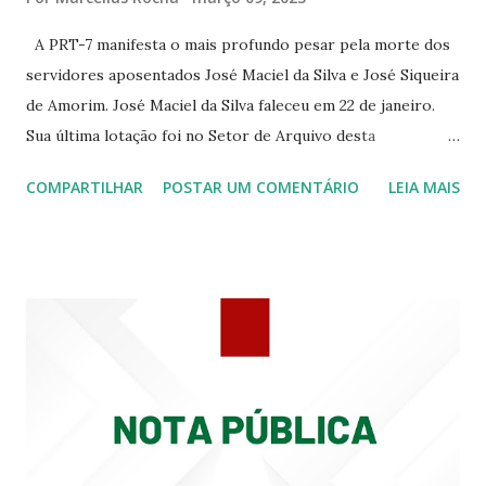
344 ☆CINE EROS RUA ASSUNÇÃO 340
A PRT-7 manifesta o mais profundo pesar pela morte dos
servidores aposentados José Maciel da Silva e José Siqueira
de Amorim. José Maciel da Silva faleceu em 22 de janeiro.
Sua última lotação foi no Setor de Arquivo desta
Procuradoria Regional do Trabalho. O servidor José
COMPARTILHAR
POSTAR UM COMENTÁRIO
LEIA MAIS
Siqueira Amorim faleceu em 28 de fevereiro e encerrou a
carreira na Secretaria da Coordenadoria de 2º Grau. Ao
tempo em que se solidariza com os familiares e amigos, a
PRT-7 reconhece a valorosa contribuição de ambos
enquanto atuaram nesta instituição.