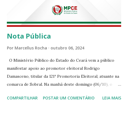
Nota Pública
Por
Marcellus Rocha
outubro 06, 2024
O Ministério Público do Estado do Ceará vem a público
manifestar apoio ao promotor eleitoral Rodrigo
Damasceno, titular da 121ª Promotoria Eleitoral, atuante na
comarca de Sobral. Na manhã deste domingo (06/10), o
senhor Moses Rodrigues, que é deputado federal e
COMPARTILHAR
POSTAR UM COMENTÁRIO
LEIA MAIS
integrava um grupo de apoiadores de um candidato a
prefeito, ignorou as orientações dos Promotores
Eleitorais em Sobral e atuou em contrariedade às normas
eleitorais, mesmo sendo advertido da irregularidade de sua