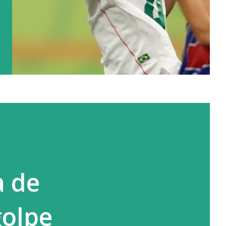
a de
golpe