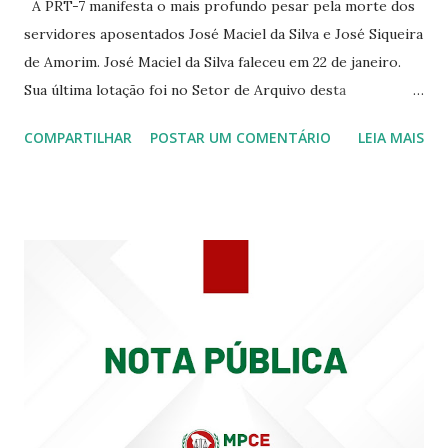
A PRT-7 manifesta o mais profundo pesar pela morte dos
servidores aposentados José Maciel da Silva e José Siqueira
de Amorim. José Maciel da Silva faleceu em 22 de janeiro.
Sua última lotação foi no Setor de Arquivo desta
Procuradoria Regional do Trabalho. O servidor José
COMPARTILHAR
POSTAR UM COMENTÁRIO
LEIA MAIS
Siqueira Amorim faleceu em 28 de fevereiro e encerrou a
carreira na Secretaria da Coordenadoria de 2º Grau. Ao
tempo em que se solidariza com os familiares e amigos, a
PRT-7 reconhece a valorosa contribuição de ambos
enquanto atuaram nesta instituição.