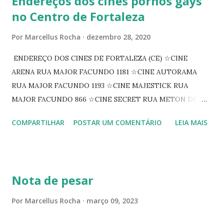
Endereços dos cines pornôs gays
no Centro de Fortaleza
Por
Marcellus Rocha
dezembro 28, 2020
ENDEREÇO DOS CINES DE FORTALEZA (CE) ☆CINE
ARENA RUA MAJOR FACUNDO 1181 ☆CINE AUTORAMA
RUA MAJOR FACUNDO 1193 ☆CINE MAJESTICK RUA
MAJOR FACUNDO 866 ☆CINE SECRET RUA METON DE
ALENCAR 607 ☆CINE SEDUÇÃO RUA FLORIANO
COMPARTILHAR
POSTAR UM COMENTÁRIO
LEIA MAIS
PEIXOTO 1307 ☆CINE IRIS RUA FLORIANO PEIXOTO 1206
CONTINUAÇÃO ☆CINE ENCONTRO RUA BARÃO DO RIO
BRANCO 1697 ☆CINE HOUSE RUA MENTON DE ALENCAR
363 ☆CINE LOVE STAR RUA MAJOR FACUNDO 1322
Nota de pesar
☆CINE VIP CLUBE RUA 24 DE MAIO 825 ☆CINE ECLIPSE
RUA ASSUNÇÃO 387 ☆CINE ERÓTICO RUA ASSUNÇÃO
Por
Marcellus Rocha
março 09, 2023
344 ☆CINE EROS RUA ASSUNÇÃO 340