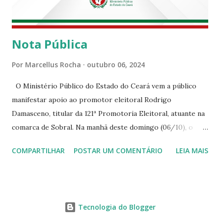
Nota Pública
Por
Marcellus Rocha
outubro 06, 2024
O Ministério Público do Estado do Ceará vem a público
manifestar apoio ao promotor eleitoral Rodrigo
Damasceno, titular da 121ª Promotoria Eleitoral, atuante na
comarca de Sobral. Na manhã deste domingo (06/10), o
senhor Moses Rodrigues, que é deputado federal e
COMPARTILHAR
POSTAR UM COMENTÁRIO
LEIA MAIS
integrava um grupo de apoiadores de um candidato a
prefeito, ignorou as orientações dos Promotores
Eleitorais em Sobral e atuou em contrariedade às normas
eleitorais, mesmo sendo advertido da irregularidade de sua
Tecnologia do Blogger
conduta. Além disso, o referido deputado desrespeitou um