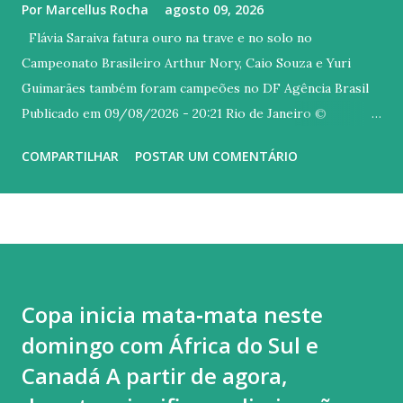
Por
Marcellus Rocha
agosto 09, 2026
Flávia Saraiva fatura ouro na trave e no solo no
Campeonato Brasileiro Arthur Nory, Caio Souza e Yuri
Guimarães também foram campeões no DF Agência Brasil
Publicado em 09/08/2026 - 20:21 Rio de Janeiro ©
Melogym/CBG/Direitos Reservados Versão em áudio A
COMPARTILHAR
POSTAR UM COMENTÁRIO
carioca Flávia Saraiva arrebatou o público do Ginásio Nilson
Nelson, em Brasília, neste domingo (9), último dia do
Campeonato Brasileiro de Ginástica Artística. A ginasta do
Flamengo foi campeã na trave e também no solo, com uma
coreografia irretocável, embalada ao som de um mix dos
sucessos "Asa Branca", de Luiz Gonzaga, e "Homem com H",
Copa inicia mata‑mata neste
de autoria Antônio Barros, mais conhecida na interpretada
domingo com África do Sul e
por Ney Matogrosso. Quem também brilhou hoje no topo
do pódio foi Arthur Nory (barra fixa), Caio Souza (barras
Canadá A partir de agora,
paralelas) e Yuri Guimarães (salto). Flavinha começou o