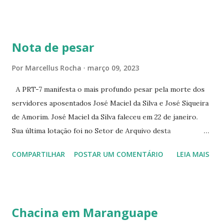
CONTINUAÇÃO ☆CINE ENCONTRO RUA BARÃO DO RIO
BRANCO 1697 ☆CINE HOUSE RUA MENTON DE ALENCAR
363 ☆CINE LOVE STAR RUA MAJOR FACUNDO 1322
Nota de pesar
☆CINE VIP CLUBE RUA 24 DE MAIO 825 ☆CINE ECLIPSE
RUA ASSUNÇÃO 387 ☆CINE ERÓTICO RUA ASSUNÇÃO
Por
Marcellus Rocha
março 09, 2023
344 ☆CINE EROS RUA ASSUNÇÃO 340
A PRT-7 manifesta o mais profundo pesar pela morte dos
servidores aposentados José Maciel da Silva e José Siqueira
de Amorim. José Maciel da Silva faleceu em 22 de janeiro.
Sua última lotação foi no Setor de Arquivo desta
Procuradoria Regional do Trabalho. O servidor José
COMPARTILHAR
POSTAR UM COMENTÁRIO
LEIA MAIS
Siqueira Amorim faleceu em 28 de fevereiro e encerrou a
carreira na Secretaria da Coordenadoria de 2º Grau. Ao
tempo em que se solidariza com os familiares e amigos, a
PRT-7 reconhece a valorosa contribuição de ambos
Chacina em Maranguape
enquanto atuaram nesta instituição.