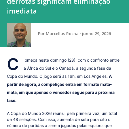
derrotas significam eliminação
domingo (9) com exibição de alto nível de dificuldade na
imediata
trave. Cravou a nota mais alta (13.866) que lhe valeu o
primeiro ouro do dia. A prata ficou com Gabri...
Por
Marcellus Rocha
junho 29, 2026
C
omeça neste domingo (28), com o confronto entre
a África do Sul e o Canadá, a segunda fase da
Copa do Mundo. O jogo será às 16h, em Los Angeles.
A
partir de agora, a competição entra em formato mata-
mata, em que apenas o vencedor segue para a próxima
fase.
A Copa do Mundo 2026 reuniu, pela primeira vez, um total
de 48 seleções. Com isso, aumenta de sete para oito o
número de partidas a serem jogadas pelas equipes que