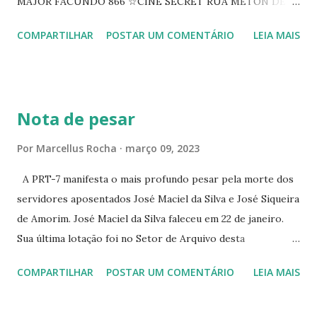
MAJOR FACUNDO 866 ☆CINE SECRET RUA METON DE
ALENCAR 607 ☆CINE SEDUÇÃO RUA FLORIANO
COMPARTILHAR
POSTAR UM COMENTÁRIO
LEIA MAIS
PEIXOTO 1307 ☆CINE IRIS RUA FLORIANO PEIXOTO 1206
CONTINUAÇÃO ☆CINE ENCONTRO RUA BARÃO DO RIO
BRANCO 1697 ☆CINE HOUSE RUA MENTON DE ALENCAR
363 ☆CINE LOVE STAR RUA MAJOR FACUNDO 1322
Nota de pesar
☆CINE VIP CLUBE RUA 24 DE MAIO 825 ☆CINE ECLIPSE
RUA ASSUNÇÃO 387 ☆CINE ERÓTICO RUA ASSUNÇÃO
Por
Marcellus Rocha
março 09, 2023
344 ☆CINE EROS RUA ASSUNÇÃO 340
A PRT-7 manifesta o mais profundo pesar pela morte dos
servidores aposentados José Maciel da Silva e José Siqueira
de Amorim. José Maciel da Silva faleceu em 22 de janeiro.
Sua última lotação foi no Setor de Arquivo desta
Procuradoria Regional do Trabalho. O servidor José
COMPARTILHAR
POSTAR UM COMENTÁRIO
LEIA MAIS
Siqueira Amorim faleceu em 28 de fevereiro e encerrou a
carreira na Secretaria da Coordenadoria de 2º Grau. Ao