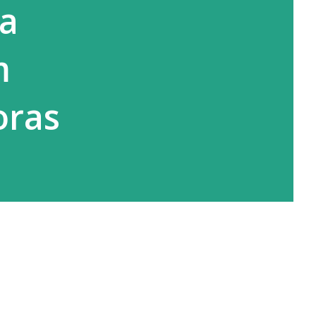
sa
m
oras