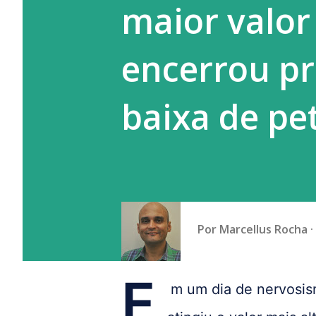
maior valor
a prática do empregador que g
encerrou p
baixa de pe
Por
Marcellus Rocha
E
m um dia de nervosis