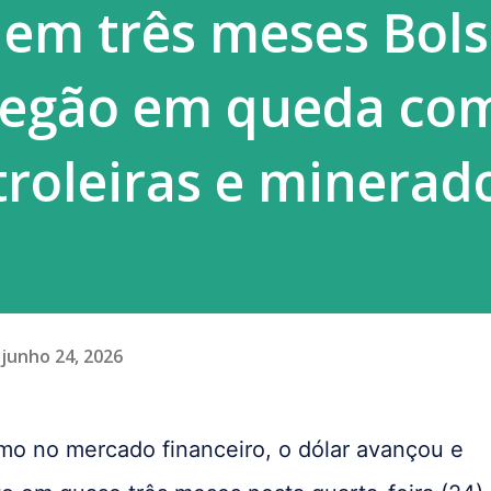
 em três meses Bol
era esse constrang...
regão em queda co
troleiras e minerad
junho 24, 2026
mo no mercado financeiro, o dólar avançou e