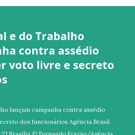
al e do Trabalho
ha contra assédio
 voto livre e secreto
os
alho lançam campanha contra assédio
secreto dos funcionários Agência Brasil
:21 Brasília © Fernando Frazão/Agência