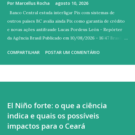
Por
Marcellus Rocha
agosto 10, 2026
Banco Central estuda interligar Pix com sistemas de
outros países BC avalia ainda Pix como garantia de crédito
e novas ações antifraude Lucas Pordeus León - Repórter
da Agência Brasil Publicado em 10/08/2026 - 16:47 Brasília
© Bruno Peres/Agência Brasil Versão em áudio O Banco
COMPARTILHAR
POSTAR UM COMENTÁRIO
Central (BC) do Brasil estuda interligar o Pix com sistemas
de pagamentos de outros países e com mecanismos
multilaterais globais de pagamentos instantâneos. A
autoridade monetária argumenta que a medida tem o
potencial de diminuir tarifas e ampliar o acesso a
transações internacionais. “Estão em discussão tanto
El Niño forte: o que a ciência
interligações bilaterais como a participação em hubs
indica e quais os possíveis
multilaterais. Essas interligações permitiriam a realização
de remessas internacionais e de transações de compra com
impactos para o Ceará
disponibilização dos recursos em moeda local em poucos