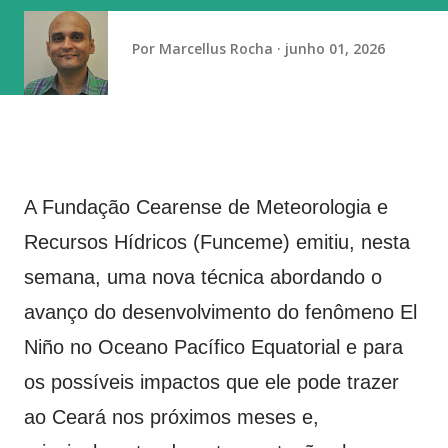
segundos”, diz o BC. A agenda de novos produtos e
funcionalidades do Pix foi divulgada, nesta segunda-feira
Por
Marcellus Rocha
junho 01, 2026
(10), no Relatório de Gestão do Pix 2023-2025 . O BC
informou ainda ...
A Fundação Cearense de Meteorologia e
Recursos Hídricos (Funceme) emitiu, nesta
semana, uma nova técnica abordando o
avanço do desenvolvimento do fenômeno El
Niño no Oceano Pacífico Equatorial e para
os possíveis impactos que ele pode trazer
ao Ceará nos próximos meses e,