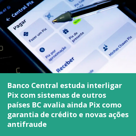
Banco Central estuda interligar
Pix com sistemas de outros
países BC avalia ainda Pix como
garantia de crédito e novas ações
antifraude