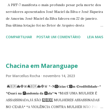
A PRT-7 manifesta o mais profundo pesar pela morte dos
servidores aposentados José Maciel da Silva e José Siqueira
de Amorim. José Maciel da Silva faleceu em 22 de janeiro.
Sua última lotação foi no Setor de Arquivo desta
Procuradoria Regional do Trabalho. O servidor José
COMPARTILHAR
POSTAR UM COMENTÁRIO
LEIA MAIS
Siqueira Amorim faleceu em 28 de fevereiro e encerrou a
carreira na Secretaria da Coordenadoria de 2º Grau. Ao
tempo em que se solidariza com os familiares e amigos, a
PRT-7 reconhece a valorosa contribuição de ambos
Chacina em Maranguape
enquanto atuaram nesta instituição.
Por
Marcellus Rocha
novembro 14, 2023
🚔🇧🇷🚑🛑🚨🚔🇧🇷🚑🛑🚨 *~𝐍🅾️𝐭í𝐜𝐢𝐚𝐬 𝐂🅾️𝐦 ©️𝐫𝐞𝐝𝐢𝐛𝐢𝐥𝐢𝐝𝐚𝐝𝐞~*
*©️𝐞𝐚𝐫á 𝐧𝐚 🅿️𝐚𝐧𝐝𝐞𝐦𝐢𝐚 𝐝𝐚 🅱️𝐚𝐥𝐚*🔫 *MAIS UMA MULHER É
ASSASSINADA,JÁ SÃO 2️⃣3️⃣3️⃣ MULHERES ASSASSINADAS
NO CEARÁ* *A VIOLÊNCIA CONTRA MULHER NÃO PARA