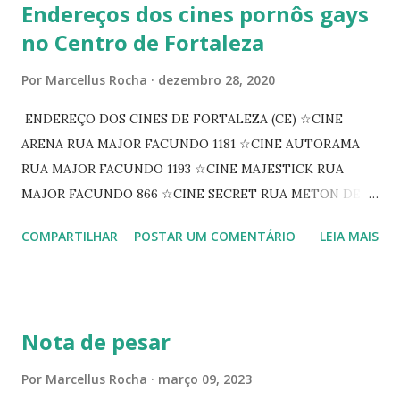
Endereços dos cines pornôs gays
no Centro de Fortaleza
Por
Marcellus Rocha
dezembro 28, 2020
ENDEREÇO DOS CINES DE FORTALEZA (CE) ☆CINE
ARENA RUA MAJOR FACUNDO 1181 ☆CINE AUTORAMA
RUA MAJOR FACUNDO 1193 ☆CINE MAJESTICK RUA
MAJOR FACUNDO 866 ☆CINE SECRET RUA METON DE
ALENCAR 607 ☆CINE SEDUÇÃO RUA FLORIANO
COMPARTILHAR
POSTAR UM COMENTÁRIO
LEIA MAIS
PEIXOTO 1307 ☆CINE IRIS RUA FLORIANO PEIXOTO 1206
CONTINUAÇÃO ☆CINE ENCONTRO RUA BARÃO DO RIO
BRANCO 1697 ☆CINE HOUSE RUA MENTON DE ALENCAR
363 ☆CINE LOVE STAR RUA MAJOR FACUNDO 1322
Nota de pesar
☆CINE VIP CLUBE RUA 24 DE MAIO 825 ☆CINE ECLIPSE
RUA ASSUNÇÃO 387 ☆CINE ERÓTICO RUA ASSUNÇÃO
Por
Marcellus Rocha
março 09, 2023
344 ☆CINE EROS RUA ASSUNÇÃO 340