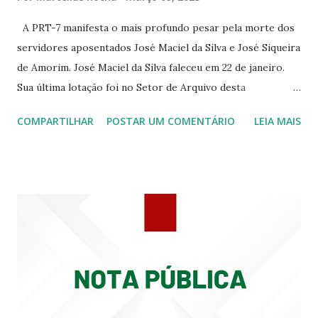
344 ☆CINE EROS RUA ASSUNÇÃO 340
A PRT-7 manifesta o mais profundo pesar pela morte dos
servidores aposentados José Maciel da Silva e José Siqueira
de Amorim. José Maciel da Silva faleceu em 22 de janeiro.
Sua última lotação foi no Setor de Arquivo desta
Procuradoria Regional do Trabalho. O servidor José
COMPARTILHAR
POSTAR UM COMENTÁRIO
LEIA MAIS
Siqueira Amorim faleceu em 28 de fevereiro e encerrou a
carreira na Secretaria da Coordenadoria de 2º Grau. Ao
tempo em que se solidariza com os familiares e amigos, a
PRT-7 reconhece a valorosa contribuição de ambos
enquanto atuaram nesta instituição.