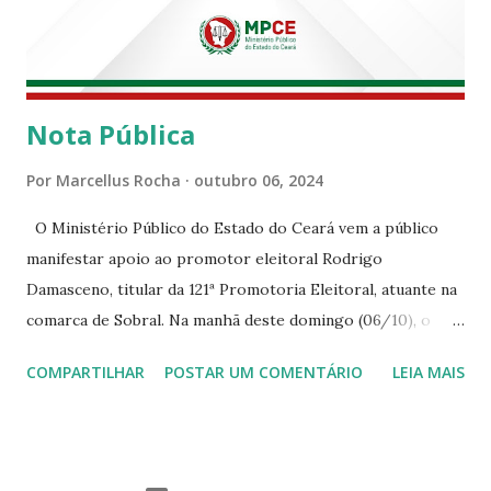
Nota Pública
Por
Marcellus Rocha
outubro 06, 2024
O Ministério Público do Estado do Ceará vem a público
manifestar apoio ao promotor eleitoral Rodrigo
Damasceno, titular da 121ª Promotoria Eleitoral, atuante na
comarca de Sobral. Na manhã deste domingo (06/10), o
senhor Moses Rodrigues, que é deputado federal e
COMPARTILHAR
POSTAR UM COMENTÁRIO
LEIA MAIS
integrava um grupo de apoiadores de um candidato a
prefeito, ignorou as orientações dos Promotores
Eleitorais em Sobral e atuou em contrariedade às normas
eleitorais, mesmo sendo advertido da irregularidade de sua