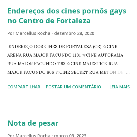
Endereços dos cines pornôs gays
no Centro de Fortaleza
Por
Marcellus Rocha
dezembro 28, 2020
ENDEREÇO DOS CINES DE FORTALEZA (CE) ☆CINE
ARENA RUA MAJOR FACUNDO 1181 ☆CINE AUTORAMA
RUA MAJOR FACUNDO 1193 ☆CINE MAJESTICK RUA
MAJOR FACUNDO 866 ☆CINE SECRET RUA METON DE
ALENCAR 607 ☆CINE SEDUÇÃO RUA FLORIANO
COMPARTILHAR
POSTAR UM COMENTÁRIO
LEIA MAIS
PEIXOTO 1307 ☆CINE IRIS RUA FLORIANO PEIXOTO 1206
CONTINUAÇÃO ☆CINE ENCONTRO RUA BARÃO DO RIO
BRANCO 1697 ☆CINE HOUSE RUA MENTON DE ALENCAR
363 ☆CINE LOVE STAR RUA MAJOR FACUNDO 1322
Nota de pesar
☆CINE VIP CLUBE RUA 24 DE MAIO 825 ☆CINE ECLIPSE
RUA ASSUNÇÃO 387 ☆CINE ERÓTICO RUA ASSUNÇÃO
Por
Marcellus Rocha
março 09, 2023