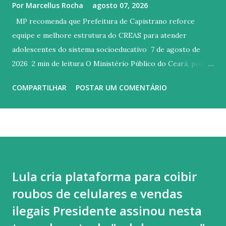
Por
Marcellus Rocha
agosto 07, 2026
MP recomenda que Prefeitura de Capistrano reforce
equipe e melhore estrutura do CREAS para atender
adolescentes do sistema socioeducativo 7 de agosto de
2026 2 min de leitura O Ministério Público do Ceará, por
meio da Promotoria de Justiça de Capistrano, recomendou
COMPARTILHAR
POSTAR UM COMENTÁRIO
que a Prefeitura reforce a equipe do Centro de Referência
Especializado de Assistência Social (CREAS) com a
contratação de psicólogo e advogado, disponibilize veículo
para atendimentos e visitas domiciliares e promova
melhorias na estrutura do serviço de acompanhamento de
adolescentes em cumprimento de medidas socioeducativas.
Lula cria plataforma para coibir
A recomendação foi expedida após inspeção constatar
roubos de celulares e vendas
deficiência de pessoal, falta de transporte para as
atividades da unidade e problemas nas instalações. A
ilegais Presidente assinou nesta
iniciativa busca garantir a execução adequada das medidas