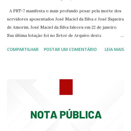
344 ☆CINE EROS RUA ASSUNÇÃO 340
A PRT-7 manifesta o mais profundo pesar pela morte dos
servidores aposentados José Maciel da Silva e José Siqueira
de Amorim. José Maciel da Silva faleceu em 22 de janeiro.
Sua última lotação foi no Setor de Arquivo desta
Procuradoria Regional do Trabalho. O servidor José
COMPARTILHAR
POSTAR UM COMENTÁRIO
LEIA MAIS
Siqueira Amorim faleceu em 28 de fevereiro e encerrou a
carreira na Secretaria da Coordenadoria de 2º Grau. Ao
tempo em que se solidariza com os familiares e amigos, a
PRT-7 reconhece a valorosa contribuição de ambos
enquanto atuaram nesta instituição.