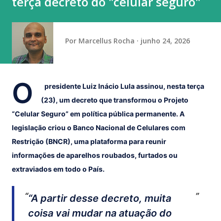
terça decreto do "celular seguro"
socioeducativas de Prestação de Serviços à Comunidade
(PSC) e Liberdade Assistida (LA), previstas para
adolescentes autores de atos infracionais. No documento, o
Por
Marcellus Rocha
junho 24, 2026
MP destac...
O
presidente Luiz Inácio Lula assinou, nesta terça
(23), um decreto que transformou o Projeto
“Celular Seguro” em política pública permanente. A
legislação criou o Banco Nacional de Celulares com
Restrição (BNCR), uma plataforma para reunir
informações de aparelhos roubados, furtados ou
extraviados em todo o País.
“A partir desse decreto, muita
coisa vai mudar na atuação do