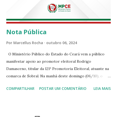
Nota Pública
Por
Marcellus Rocha
outubro 06, 2024
O Ministério Público do Estado do Ceará vem a público
manifestar apoio ao promotor eleitoral Rodrigo
Damasceno, titular da 121ª Promotoria Eleitoral, atuante na
comarca de Sobral. Na manhã deste domingo (06/10), o
senhor Moses Rodrigues, que é deputado federal e
COMPARTILHAR
POSTAR UM COMENTÁRIO
LEIA MAIS
integrava um grupo de apoiadores de um candidato a
prefeito, ignorou as orientações dos Promotores
Eleitorais em Sobral e atuou em contrariedade às normas
eleitorais, mesmo sendo advertido da irregularidade de sua