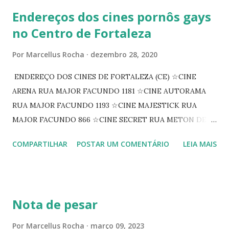
Endereços dos cines pornôs gays
no Centro de Fortaleza
Por
Marcellus Rocha
dezembro 28, 2020
ENDEREÇO DOS CINES DE FORTALEZA (CE) ☆CINE
ARENA RUA MAJOR FACUNDO 1181 ☆CINE AUTORAMA
RUA MAJOR FACUNDO 1193 ☆CINE MAJESTICK RUA
MAJOR FACUNDO 866 ☆CINE SECRET RUA METON DE
ALENCAR 607 ☆CINE SEDUÇÃO RUA FLORIANO
COMPARTILHAR
POSTAR UM COMENTÁRIO
LEIA MAIS
PEIXOTO 1307 ☆CINE IRIS RUA FLORIANO PEIXOTO 1206
CONTINUAÇÃO ☆CINE ENCONTRO RUA BARÃO DO RIO
BRANCO 1697 ☆CINE HOUSE RUA MENTON DE ALENCAR
363 ☆CINE LOVE STAR RUA MAJOR FACUNDO 1322
Nota de pesar
☆CINE VIP CLUBE RUA 24 DE MAIO 825 ☆CINE ECLIPSE
RUA ASSUNÇÃO 387 ☆CINE ERÓTICO RUA ASSUNÇÃO
Por
Marcellus Rocha
março 09, 2023