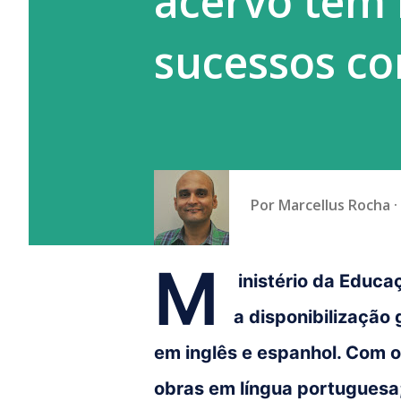
acervo tem l
sucessos c
Por
Marcellus Rocha
M
inistério da Educ
a disponibilização 
em inglês e espanhol. Com os
obras em língua portuguesa