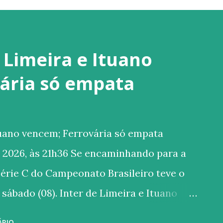
e Limeira e Ituano
ária só empata
tuano vencem; Ferrovária só empata
 2026, às 21h36 Se encaminhando para a
 Série C do Campeonato Brasileiro teve o
 sábado (08). Inter de Limeira e Ituano
ária tropeçou feio depois de conquistar
ÁRIO