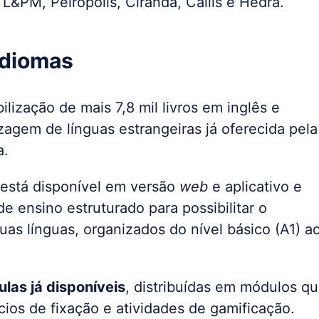
, L&PM, Peirópolis, Ciranda, Callis e Hedra.
idiomas
lização de mais 7,8 mil livros em inglês e
zagem de línguas estrangeiras já oferecida pela
a.
está disponível em versão
web
e aplicativo e
 ensino estruturado para possibilitar o
s línguas, organizados do nível básico (A1) a
las já disponíveis
, distribuídas em módulos q
os de fixação e atividades de gamificação.