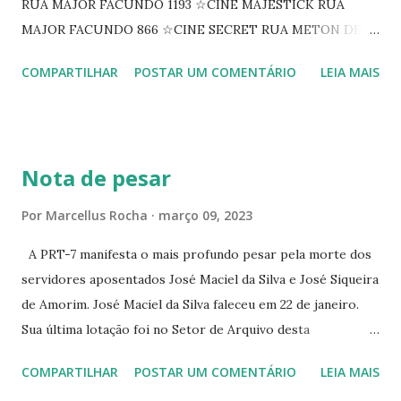
RUA MAJOR FACUNDO 1193 ☆CINE MAJESTICK RUA
MAJOR FACUNDO 866 ☆CINE SECRET RUA METON DE
ALENCAR 607 ☆CINE SEDUÇÃO RUA FLORIANO
COMPARTILHAR
POSTAR UM COMENTÁRIO
LEIA MAIS
PEIXOTO 1307 ☆CINE IRIS RUA FLORIANO PEIXOTO 1206
CONTINUAÇÃO ☆CINE ENCONTRO RUA BARÃO DO RIO
BRANCO 1697 ☆CINE HOUSE RUA MENTON DE ALENCAR
363 ☆CINE LOVE STAR RUA MAJOR FACUNDO 1322
Nota de pesar
☆CINE VIP CLUBE RUA 24 DE MAIO 825 ☆CINE ECLIPSE
RUA ASSUNÇÃO 387 ☆CINE ERÓTICO RUA ASSUNÇÃO
Por
Marcellus Rocha
março 09, 2023
344 ☆CINE EROS RUA ASSUNÇÃO 340
A PRT-7 manifesta o mais profundo pesar pela morte dos
servidores aposentados José Maciel da Silva e José Siqueira
de Amorim. José Maciel da Silva faleceu em 22 de janeiro.
Sua última lotação foi no Setor de Arquivo desta
Procuradoria Regional do Trabalho. O servidor José
COMPARTILHAR
POSTAR UM COMENTÁRIO
LEIA MAIS
Siqueira Amorim faleceu em 28 de fevereiro e encerrou a