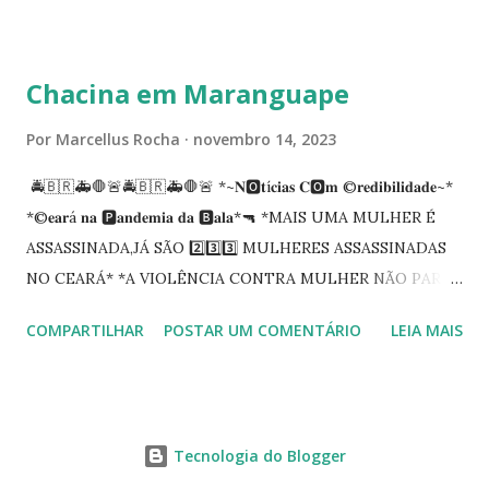
carreira na Secretaria da Coordenadoria de 2º Grau. Ao
tempo em que se solidariza com os familiares e amigos, a
PRT-7 reconhece a valorosa contribuição de ambos
Chacina em Maranguape
enquanto atuaram nesta instituição.
Por
Marcellus Rocha
novembro 14, 2023
🚔🇧🇷🚑🛑🚨🚔🇧🇷🚑🛑🚨 *~𝐍🅾️𝐭í𝐜𝐢𝐚𝐬 𝐂🅾️𝐦 ©️𝐫𝐞𝐝𝐢𝐛𝐢𝐥𝐢𝐝𝐚𝐝𝐞~*
*©️𝐞𝐚𝐫á 𝐧𝐚 🅿️𝐚𝐧𝐝𝐞𝐦𝐢𝐚 𝐝𝐚 🅱️𝐚𝐥𝐚*🔫 *MAIS UMA MULHER É
ASSASSINADA,JÁ SÃO 2️⃣3️⃣3️⃣ MULHERES ASSASSINADAS
NO CEARÁ* *A VIOLÊNCIA CONTRA MULHER NÃO PARA
NO CEARÁ* *MARANGUAPE/CHACINA* Segundo
COMPARTILHAR
POSTAR UM COMENTÁRIO
LEIA MAIS
informações quarto pessoas foram executadas no Distrito
de Amanari. Elemento pernicioso, do Fundoró, Amanari,
lesionado a bala, e depois de alguns minutos veio a óbito.
Segundo informes, os algozes são da GDE da Babilônia.
Tecnologia do Blogger
Tbm Amanari. Estavam em uma casa, onde foi invadida e