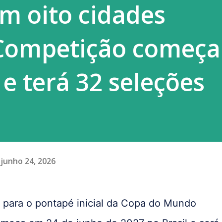
m oito cidades
era esse constrang...
s Competição começ
e terá 32 seleções
junho 24, 2026
 para o pontapé inicial da Copa do Mundo