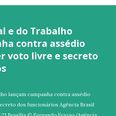
al e do Trabalho
ha contra assédio
 voto livre e secreto
os
alho lançam campanha contra assédio
secreto dos funcionários Agência Brasil
:21 Brasília © Fernando Frazão/Agência