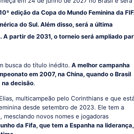
omeça em 24 de junho de 2027 no Brasil e será
10ª edição da Copa do Mundo Feminina da FI
mérica do Sul. Além disso, será a última
A partir de 2031, o torneio será ampliado pa
 busca do título inédito.
A melhor campanha
mpeonato em 2007, na China, quando o Brasil
 na decisão
.
 Elias, multicampeão pelo Corinthians e que est
 feminina desde setembro de 2023. Ele tem a
me, mesclando novos nomes e jogadoras
junho da Fifa, que tem a Espanha na liderança,