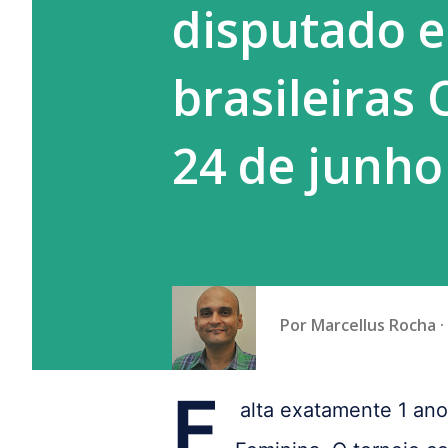
disputado e
a prática do empregador que g
brasileira
24 de junho 
Por
Marcellus Rocha
F
alta exatamente 1 ano