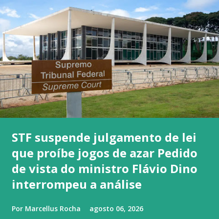
STF suspende julgamento de lei
que proíbe jogos de azar Pedido
de vista do ministro Flávio Dino
interrompeu a análise
Por
Marcellus Rocha
agosto 06, 2026