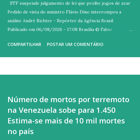
STF suspende julgamento de lei que proíbe jogos de azar
Pedido de vista do ministro Flávio Dino interrompeu a
análise André Richter - Repórter da Agência Brasil
Publicado em 06/08/2026 - 17:08 Brasília © Fabio
Rodrigues-Pozzebom/ Agência Brasil Versão em áudio O
COMPARTILHAR
POSTAR UM COMENTÁRIO
Supremo Tribunal Federal (STF) decidiu nesta quinta-feira
(6) suspender o julgamento sobre a validade da Lei das
Contravenções Penais . A norma está vigente no país desde
1941, quando foi assinada pelo então presidente da
República, Getúlio Vargas. A análise do caso foi
interrompida após um pedido de vista do ministro Flávio
Número de mortos por terremoto
Dino. O ministro entendeu que o julgamento também deve
na Venezuela sobe para 1.450
envolver as apostas on-line , as chamadas bets. Para o
ministro, as ações que questionam a regulamentação
Estima-se mais de 10 mil mortes
plataformas de bets devem ser julgadas em conjunto. A data
no país
para retomada do julgamento não foi definida. "Não me