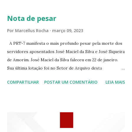
BRANCO 1697 ☆CINE HOUSE RUA MENTON DE ALENCAR
363 ☆CINE LOVE STAR RUA MAJOR FACUNDO 1322
Nota de pesar
☆CINE VIP CLUBE RUA 24 DE MAIO 825 ☆CINE ECLIPSE
RUA ASSUNÇÃO 387 ☆CINE ERÓTICO RUA ASSUNÇÃO
Por
Marcellus Rocha
março 09, 2023
344 ☆CINE EROS RUA ASSUNÇÃO 340
A PRT-7 manifesta o mais profundo pesar pela morte dos
servidores aposentados José Maciel da Silva e José Siqueira
de Amorim. José Maciel da Silva faleceu em 22 de janeiro.
Sua última lotação foi no Setor de Arquivo desta
Procuradoria Regional do Trabalho. O servidor José
COMPARTILHAR
POSTAR UM COMENTÁRIO
LEIA MAIS
Siqueira Amorim faleceu em 28 de fevereiro e encerrou a
carreira na Secretaria da Coordenadoria de 2º Grau. Ao
tempo em que se solidariza com os familiares e amigos, a
PRT-7 reconhece a valorosa contribuição de ambos
enquanto atuaram nesta instituição.