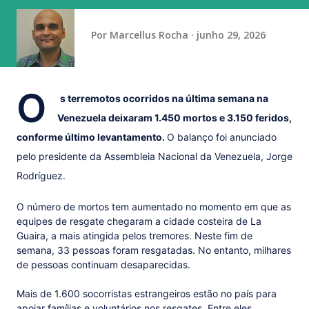
parece que nós possamos dar um tratamento rigoroso ao
jogo do bicho e ignorar este dragão que são os jogos
Por
Marcellus Rocha
junho 29, 2026
perversos das bets...
O
s terremotos ocorridos na última semana na
Venezuela deixaram 1.450 mortos e 3.150 feridos,
conforme último levantamento.
O balanço foi anunciado
pelo presidente da Assembleia Nacional da Venezuela, Jorge
Rodríguez.
O número de mortos tem aumentado no momento em que as
equipes de resgate chegaram a cidade costeira de La
Guaira, a mais atingida pelos tremores. Neste fim de
semana, 33 pessoas foram resgatadas. No entanto, milhares
de pessoas continuam desaparecidas.
Mais de 1.600 socorristas estrangeiros estão no país para
apoiar famílias e voluntários nos resgates. Entre eles,