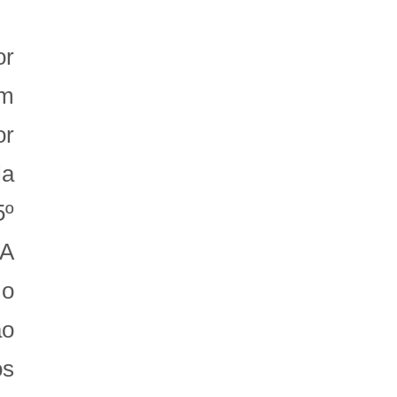
or
am
or
la
5º
 A
 o
ão
os