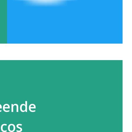
eende
icos