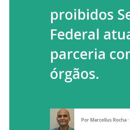
proibidos S
Federal atu
parceria co
órgãos.
Por
Marcellus Rocha