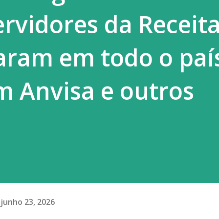
ervidores da Receit
aram em todo o paí
m Anvisa e outros
junho 23, 2026