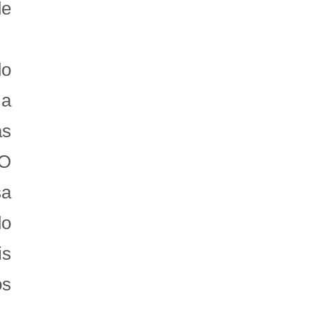
de
do
 a
as
 O
sa
do
is
os