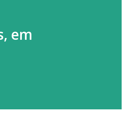
a
s, em