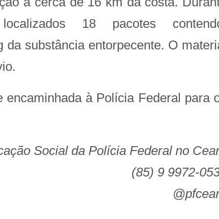
ão a cerca de 16 km da costa. Duran
ocalizados 18 pacotes contend
 da substância entorpecente. O materi
io.
e encaminhada à Polícia Federal para 
ação Social da Polícia Federal no Cea
(85) 9 9972-05
@pf
cea