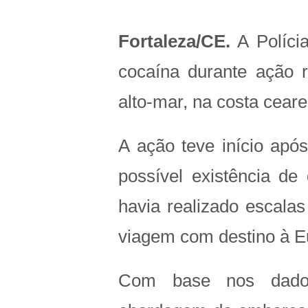
Fortaleza/CE.
A Políci
cocaína durante ação r
alto-mar, na costa cear
A ação teve início apó
possível existência de
havia realizado escala
viagem com destino à E
Com base nos dados 