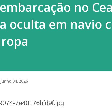
 embarcação no Ce
ortados e surtos localizados continuam
a oculta em navio 
uropa
junho 04, 2026