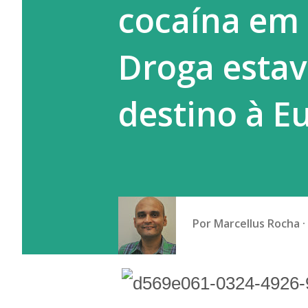
cocaína em
endêmica do vírus, casos imp
sendo registrad...
Droga estav
destino à E
Por
Marcellus Rocha