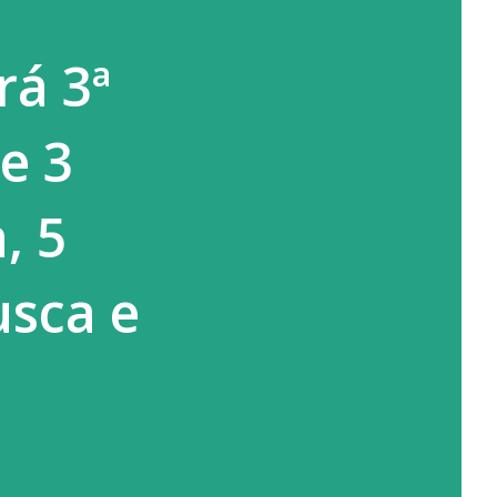
rá 3ª
e 3
, 5
usca e