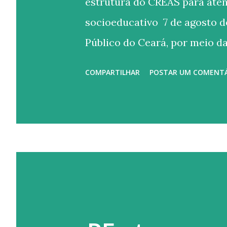
estrutura do CREAS para ate
socioeducativo 7 de agosto d
Público do Ceará, por meio da
recomendou que a Prefeitura 
COMPARTILHAR
POSTAR UM COMENT
Especializado de Assistência
psicólogo e advogado, disponi
domiciliares e promova melho
acompanhamento de adolesc
socioeducativas. A recomend
constatar deficiência de pesso
da unidade e problemas nas in
execução adequada das medid