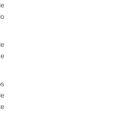
de
do
de
 e
os
de
te