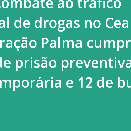
combate ao tráfico
 Liberdade Assistida (LA), previstas para
al de drogas no Cea
 infracionais. No documento, o MP
eração Palma cumpr
 prisão preventiva
emporária e 12 de b