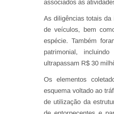
associados às atividade
As diligências totais d
de veículos, bem com
espécie. Também fora
patrimonial, incluin
ultrapassam R$ 30 milh
Os elementos coletad
esquema voltado ao tráf
de utilização da estrutu
de entorpecentes e par