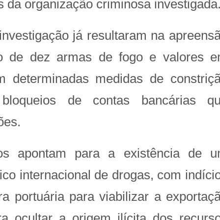
s da organização criminosa investigada
a investigação já resultaram na apreens
o de dez armas de fogo e valores 
m determinadas medidas de constriç
do bloqueios de contas bancárias q
ões.
os apontam para a existência de 
ico internacional de drogas, com indíci
ra portuária para viabilizar a exportaç
a ocultar a origem ilícita dos recurs