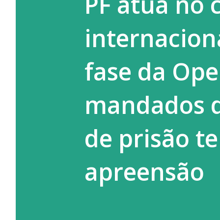
PF atua no 
Serviços à Comunidade (PSC) e
internacion
adolescentes autores de atos
destac...
fase da Op
mandados de
de prisão t
apreensão