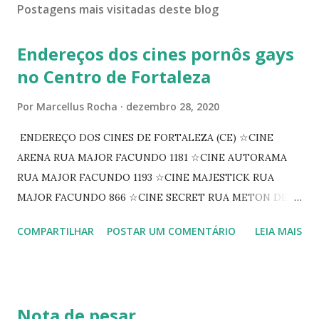
Postagens mais visitadas deste blog
Endereços dos cines pornôs gays
no Centro de Fortaleza
Por
Marcellus Rocha
dezembro 28, 2020
ENDEREÇO DOS CINES DE FORTALEZA (CE) ☆CINE
ARENA RUA MAJOR FACUNDO 1181 ☆CINE AUTORAMA
RUA MAJOR FACUNDO 1193 ☆CINE MAJESTICK RUA
MAJOR FACUNDO 866 ☆CINE SECRET RUA METON DE
ALENCAR 607 ☆CINE SEDUÇÃO RUA FLORIANO
COMPARTILHAR
POSTAR UM COMENTÁRIO
LEIA MAIS
PEIXOTO 1307 ☆CINE IRIS RUA FLORIANO PEIXOTO 1206
CONTINUAÇÃO ☆CINE ENCONTRO RUA BARÃO DO RIO
BRANCO 1697 ☆CINE HOUSE RUA MENTON DE ALENCAR
363 ☆CINE LOVE STAR RUA MAJOR FACUNDO 1322
Nota de pesar
☆CINE VIP CLUBE RUA 24 DE MAIO 825 ☆CINE ECLIPSE