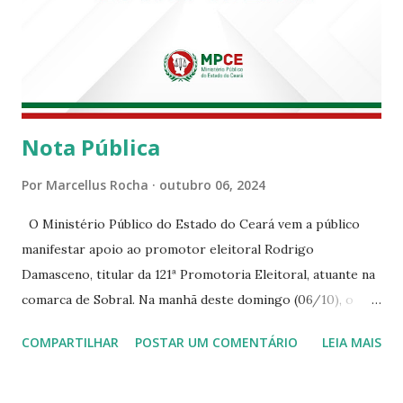
Nota Pública
Por
Marcellus Rocha
outubro 06, 2024
O Ministério Público do Estado do Ceará vem a público
manifestar apoio ao promotor eleitoral Rodrigo
Damasceno, titular da 121ª Promotoria Eleitoral, atuante na
comarca de Sobral. Na manhã deste domingo (06/10), o
senhor Moses Rodrigues, que é deputado federal e
COMPARTILHAR
POSTAR UM COMENTÁRIO
LEIA MAIS
integrava um grupo de apoiadores de um candidato a
prefeito, ignorou as orientações dos Promotores
Eleitorais em Sobral e atuou em contrariedade às normas