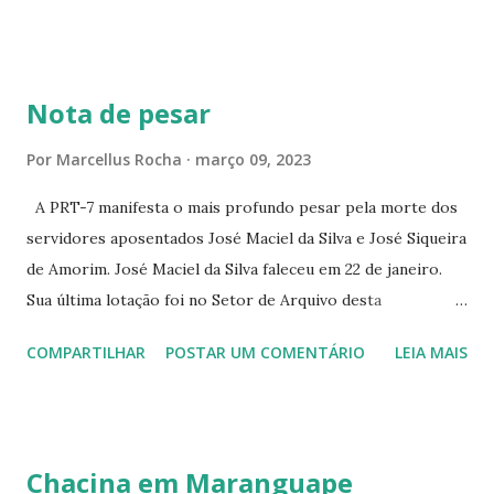
CONTINUAÇÃO ☆CINE ENCONTRO RUA BARÃO DO RIO
BRANCO 1697 ☆CINE HOUSE RUA MENTON DE ALENCAR
363 ☆CINE LOVE STAR RUA MAJOR FACUNDO 1322
Nota de pesar
☆CINE VIP CLUBE RUA 24 DE MAIO 825 ☆CINE ECLIPSE
RUA ASSUNÇÃO 387 ☆CINE ERÓTICO RUA ASSUNÇÃO
Por
Marcellus Rocha
março 09, 2023
344 ☆CINE EROS RUA ASSUNÇÃO 340
A PRT-7 manifesta o mais profundo pesar pela morte dos
servidores aposentados José Maciel da Silva e José Siqueira
de Amorim. José Maciel da Silva faleceu em 22 de janeiro.
Sua última lotação foi no Setor de Arquivo desta
Procuradoria Regional do Trabalho. O servidor José
COMPARTILHAR
POSTAR UM COMENTÁRIO
LEIA MAIS
Siqueira Amorim faleceu em 28 de fevereiro e encerrou a
carreira na Secretaria da Coordenadoria de 2º Grau. Ao
tempo em que se solidariza com os familiares e amigos, a
PRT-7 reconhece a valorosa contribuição de ambos
Chacina em Maranguape
enquanto atuaram nesta instituição.