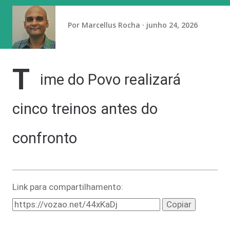
Embora o Brasil tenha recuperado, em 2024, a certificação
de eliminação da circulação endêmica do vírus, casos
Por
Marcellus Rocha
junho 24, 2026
importados e surtos localizados continuam sendo
registrad...
T
ime do Povo realizará
cinco treinos antes do
confronto
Link para compartilhamento:
Copiar