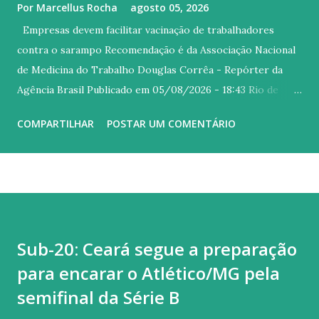
Por
Marcellus Rocha
agosto 05, 2026
Empresas devem facilitar vacinação de trabalhadores
contra o sarampo Recomendação é da Associação Nacional
de Medicina do Trabalho Douglas Corrêa - Repórter da
Agência Brasil Publicado em 05/08/2026 - 18:43 Rio de
Janeiro © Divulgação Versão em áudio Após o registro de
COMPARTILHAR
POSTAR UM COMENTÁRIO
16 casos de sarampo em São Paulo , a Associação Nacional
de Medicina do Trabalho (ANAMT) divulgou alerta
reforçando a importância da vacinação entre os
trabalhadores, para prevenir surtos em ambientes laborais
e nas comunidades onde vivem. A entidade também pediu
que as empresas facilitem o acesso dos profissionais aos
Sub-20: Ceará segue a preparação
serviços de vacinação e promovam campanhas educativas,
para encarar o Atlético/MG pela
com informações baseadas em evidências científicas . O
sarampo é uma doença infecciosa altamente transmissível,
semifinal da Série B
cuja prevenção depende, fundamentalmente, da vacinação.