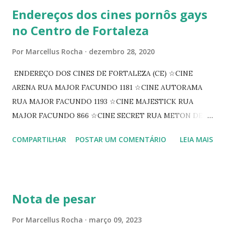
Endereços dos cines pornôs gays
no Centro de Fortaleza
Por
Marcellus Rocha
dezembro 28, 2020
ENDEREÇO DOS CINES DE FORTALEZA (CE) ☆CINE
ARENA RUA MAJOR FACUNDO 1181 ☆CINE AUTORAMA
RUA MAJOR FACUNDO 1193 ☆CINE MAJESTICK RUA
MAJOR FACUNDO 866 ☆CINE SECRET RUA METON DE
ALENCAR 607 ☆CINE SEDUÇÃO RUA FLORIANO
COMPARTILHAR
POSTAR UM COMENTÁRIO
LEIA MAIS
PEIXOTO 1307 ☆CINE IRIS RUA FLORIANO PEIXOTO 1206
CONTINUAÇÃO ☆CINE ENCONTRO RUA BARÃO DO RIO
BRANCO 1697 ☆CINE HOUSE RUA MENTON DE ALENCAR
363 ☆CINE LOVE STAR RUA MAJOR FACUNDO 1322
Nota de pesar
☆CINE VIP CLUBE RUA 24 DE MAIO 825 ☆CINE ECLIPSE
RUA ASSUNÇÃO 387 ☆CINE ERÓTICO RUA ASSUNÇÃO
Por
Marcellus Rocha
março 09, 2023