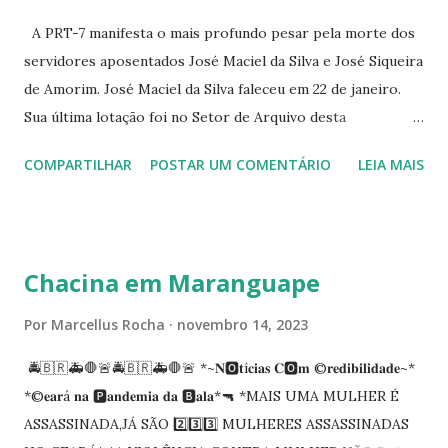
344 ☆CINE EROS RUA ASSUNÇÃO 340
A PRT-7 manifesta o mais profundo pesar pela morte dos
servidores aposentados José Maciel da Silva e José Siqueira
de Amorim. José Maciel da Silva faleceu em 22 de janeiro.
Sua última lotação foi no Setor de Arquivo desta
Procuradoria Regional do Trabalho. O servidor José
COMPARTILHAR
POSTAR UM COMENTÁRIO
LEIA MAIS
Siqueira Amorim faleceu em 28 de fevereiro e encerrou a
carreira na Secretaria da Coordenadoria de 2º Grau. Ao
tempo em que se solidariza com os familiares e amigos, a
PRT-7 reconhece a valorosa contribuição de ambos
Chacina em Maranguape
enquanto atuaram nesta instituição.
Por
Marcellus Rocha
novembro 14, 2023
🚔🇧🇷🚑🛑🚨🚔🇧🇷🚑🛑🚨 *~𝐍🅾️𝐭í𝐜𝐢𝐚𝐬 𝐂🅾️𝐦 ©️𝐫𝐞𝐝𝐢𝐛𝐢𝐥𝐢𝐝𝐚𝐝𝐞~*
*©️𝐞𝐚𝐫á 𝐧𝐚 🅿️𝐚𝐧𝐝𝐞𝐦𝐢𝐚 𝐝𝐚 🅱️𝐚𝐥𝐚*🔫 *MAIS UMA MULHER É
ASSASSINADA,JÁ SÃO 2️⃣3️⃣3️⃣ MULHERES ASSASSINADAS