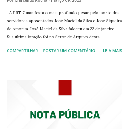
Por
Marcellus Rocha
março 09, 2023
344 ☆CINE EROS RUA ASSUNÇÃO 340
A PRT-7 manifesta o mais profundo pesar pela morte dos
servidores aposentados José Maciel da Silva e José Siqueira
de Amorim. José Maciel da Silva faleceu em 22 de janeiro.
Sua última lotação foi no Setor de Arquivo desta
Procuradoria Regional do Trabalho. O servidor José
COMPARTILHAR
POSTAR UM COMENTÁRIO
LEIA MAIS
Siqueira Amorim faleceu em 28 de fevereiro e encerrou a
carreira na Secretaria da Coordenadoria de 2º Grau. Ao
tempo em que se solidariza com os familiares e amigos, a
PRT-7 reconhece a valorosa contribuição de ambos
enquanto atuaram nesta instituição.