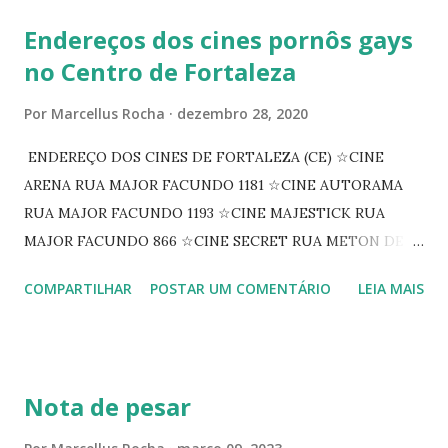
Endereços dos cines pornôs gays
no Centro de Fortaleza
Por
Marcellus Rocha
dezembro 28, 2020
ENDEREÇO DOS CINES DE FORTALEZA (CE) ☆CINE
ARENA RUA MAJOR FACUNDO 1181 ☆CINE AUTORAMA
RUA MAJOR FACUNDO 1193 ☆CINE MAJESTICK RUA
MAJOR FACUNDO 866 ☆CINE SECRET RUA METON DE
ALENCAR 607 ☆CINE SEDUÇÃO RUA FLORIANO
COMPARTILHAR
POSTAR UM COMENTÁRIO
LEIA MAIS
PEIXOTO 1307 ☆CINE IRIS RUA FLORIANO PEIXOTO 1206
CONTINUAÇÃO ☆CINE ENCONTRO RUA BARÃO DO RIO
BRANCO 1697 ☆CINE HOUSE RUA MENTON DE ALENCAR
363 ☆CINE LOVE STAR RUA MAJOR FACUNDO 1322
Nota de pesar
☆CINE VIP CLUBE RUA 24 DE MAIO 825 ☆CINE ECLIPSE
RUA ASSUNÇÃO 387 ☆CINE ERÓTICO RUA ASSUNÇÃO