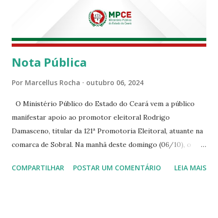
Nota Pública
Por
Marcellus Rocha
outubro 06, 2024
O Ministério Público do Estado do Ceará vem a público
manifestar apoio ao promotor eleitoral Rodrigo
Damasceno, titular da 121ª Promotoria Eleitoral, atuante na
comarca de Sobral. Na manhã deste domingo (06/10), o
senhor Moses Rodrigues, que é deputado federal e
COMPARTILHAR
POSTAR UM COMENTÁRIO
LEIA MAIS
integrava um grupo de apoiadores de um candidato a
prefeito, ignorou as orientações dos Promotores
Eleitorais em Sobral e atuou em contrariedade às normas
eleitorais, mesmo sendo advertido da irregularidade de sua