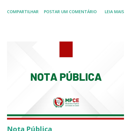
Procuradoria Regional do Trabalho. O servidor José
COMPARTILHAR
POSTAR UM COMENTÁRIO
LEIA MAIS
Siqueira Amorim faleceu em 28 de fevereiro e encerrou a
carreira na Secretaria da Coordenadoria de 2º Grau. Ao
tempo em que se solidariza com os familiares e amigos, a
PRT-7 reconhece a valorosa contribuição de ambos
enquanto atuaram nesta instituição.
Nota Pública