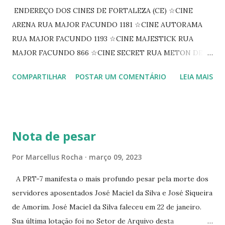
ENDEREÇO DOS CINES DE FORTALEZA (CE) ☆CINE
ARENA RUA MAJOR FACUNDO 1181 ☆CINE AUTORAMA
RUA MAJOR FACUNDO 1193 ☆CINE MAJESTICK RUA
MAJOR FACUNDO 866 ☆CINE SECRET RUA METON DE
ALENCAR 607 ☆CINE SEDUÇÃO RUA FLORIANO
COMPARTILHAR
POSTAR UM COMENTÁRIO
LEIA MAIS
PEIXOTO 1307 ☆CINE IRIS RUA FLORIANO PEIXOTO 1206
CONTINUAÇÃO ☆CINE ENCONTRO RUA BARÃO DO RIO
BRANCO 1697 ☆CINE HOUSE RUA MENTON DE ALENCAR
363 ☆CINE LOVE STAR RUA MAJOR FACUNDO 1322
Nota de pesar
☆CINE VIP CLUBE RUA 24 DE MAIO 825 ☆CINE ECLIPSE
RUA ASSUNÇÃO 387 ☆CINE ERÓTICO RUA ASSUNÇÃO
Por
Marcellus Rocha
março 09, 2023
344 ☆CINE EROS RUA ASSUNÇÃO 340
A PRT-7 manifesta o mais profundo pesar pela morte dos
servidores aposentados José Maciel da Silva e José Siqueira
de Amorim. José Maciel da Silva faleceu em 22 de janeiro.
Sua última lotação foi no Setor de Arquivo desta