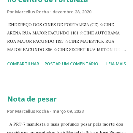
Por
Marcellus Rocha
dezembro 28, 2020
ENDEREÇO DOS CINES DE FORTALEZA (CE) ☆CINE
ARENA RUA MAJOR FACUNDO 1181 ☆CINE AUTORAMA
RUA MAJOR FACUNDO 1193 ☆CINE MAJESTICK RUA
MAJOR FACUNDO 866 ☆CINE SECRET RUA METON DE
ALENCAR 607 ☆CINE SEDUÇÃO RUA FLORIANO
COMPARTILHAR
POSTAR UM COMENTÁRIO
LEIA MAIS
PEIXOTO 1307 ☆CINE IRIS RUA FLORIANO PEIXOTO 1206
CONTINUAÇÃO ☆CINE ENCONTRO RUA BARÃO DO RIO
BRANCO 1697 ☆CINE HOUSE RUA MENTON DE ALENCAR
363 ☆CINE LOVE STAR RUA MAJOR FACUNDO 1322
Nota de pesar
☆CINE VIP CLUBE RUA 24 DE MAIO 825 ☆CINE ECLIPSE
RUA ASSUNÇÃO 387 ☆CINE ERÓTICO RUA ASSUNÇÃO
Por
Marcellus Rocha
março 09, 2023
344 ☆CINE EROS RUA ASSUNÇÃO 340
A PRT-7 manifesta o mais profundo pesar pela morte dos
servidores aposentados José Maciel da Silva e José Siqueira