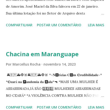
de Amorim. José Maciel da Silva faleceu em 22 de janeiro.
Sua última lotação foi no Setor de Arquivo desta
Procuradoria Regional do Trabalho. O servidor José
COMPARTILHAR
POSTAR UM COMENTÁRIO
LEIA MAIS
Siqueira Amorim faleceu em 28 de fevereiro e encerrou a
carreira na Secretaria da Coordenadoria de 2º Grau. Ao
tempo em que se solidariza com os familiares e amigos, a
PRT-7 reconhece a valorosa contribuição de ambos
Chacina em Maranguape
enquanto atuaram nesta instituição.
Por
Marcellus Rocha
novembro 14, 2023
🚔🇧🇷🚑🛑🚨🚔🇧🇷🚑🛑🚨 *~𝐍🅾️𝐭í𝐜𝐢𝐚𝐬 𝐂🅾️𝐦 ©️𝐫𝐞𝐝𝐢𝐛𝐢𝐥𝐢𝐝𝐚𝐝𝐞~*
*©️𝐞𝐚𝐫á 𝐧𝐚 🅿️𝐚𝐧𝐝𝐞𝐦𝐢𝐚 𝐝𝐚 🅱️𝐚𝐥𝐚*🔫 *MAIS UMA MULHER É
ASSASSINADA,JÁ SÃO 2️⃣3️⃣3️⃣ MULHERES ASSASSINADAS
NO CEARÁ* *A VIOLÊNCIA CONTRA MULHER NÃO PARA
NO CEARÁ* *MARANGUAPE/CHACINA* Segundo
COMPARTILHAR
POSTAR UM COMENTÁRIO
LEIA MAIS
informações quarto pessoas foram executadas no Distrito