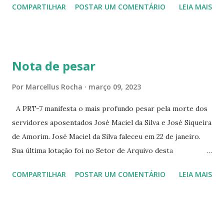
COMPARTILHAR
POSTAR UM COMENTÁRIO
LEIA MAIS
PEIXOTO 1307 ☆CINE IRIS RUA FLORIANO PEIXOTO 1206
CONTINUAÇÃO ☆CINE ENCONTRO RUA BARÃO DO RIO
BRANCO 1697 ☆CINE HOUSE RUA MENTON DE ALENCAR
363 ☆CINE LOVE STAR RUA MAJOR FACUNDO 1322
Nota de pesar
☆CINE VIP CLUBE RUA 24 DE MAIO 825 ☆CINE ECLIPSE
RUA ASSUNÇÃO 387 ☆CINE ERÓTICO RUA ASSUNÇÃO
Por
Marcellus Rocha
março 09, 2023
344 ☆CINE EROS RUA ASSUNÇÃO 340
A PRT-7 manifesta o mais profundo pesar pela morte dos
servidores aposentados José Maciel da Silva e José Siqueira
de Amorim. José Maciel da Silva faleceu em 22 de janeiro.
Sua última lotação foi no Setor de Arquivo desta
Procuradoria Regional do Trabalho. O servidor José
COMPARTILHAR
POSTAR UM COMENTÁRIO
LEIA MAIS
Siqueira Amorim faleceu em 28 de fevereiro e encerrou a
carreira na Secretaria da Coordenadoria de 2º Grau. Ao
tempo em que se solidariza com os familiares e amigos, a
PRT-7 reconhece a valorosa contribuição de ambos