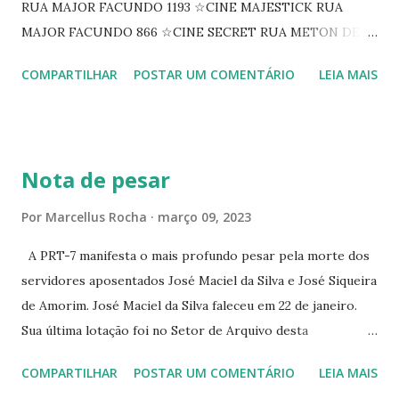
RUA MAJOR FACUNDO 1193 ☆CINE MAJESTICK RUA
MAJOR FACUNDO 866 ☆CINE SECRET RUA METON DE
ALENCAR 607 ☆CINE SEDUÇÃO RUA FLORIANO
COMPARTILHAR
POSTAR UM COMENTÁRIO
LEIA MAIS
PEIXOTO 1307 ☆CINE IRIS RUA FLORIANO PEIXOTO 1206
CONTINUAÇÃO ☆CINE ENCONTRO RUA BARÃO DO RIO
BRANCO 1697 ☆CINE HOUSE RUA MENTON DE ALENCAR
363 ☆CINE LOVE STAR RUA MAJOR FACUNDO 1322
Nota de pesar
☆CINE VIP CLUBE RUA 24 DE MAIO 825 ☆CINE ECLIPSE
RUA ASSUNÇÃO 387 ☆CINE ERÓTICO RUA ASSUNÇÃO
Por
Marcellus Rocha
março 09, 2023
344 ☆CINE EROS RUA ASSUNÇÃO 340
A PRT-7 manifesta o mais profundo pesar pela morte dos
servidores aposentados José Maciel da Silva e José Siqueira
de Amorim. José Maciel da Silva faleceu em 22 de janeiro.
Sua última lotação foi no Setor de Arquivo desta
Procuradoria Regional do Trabalho. O servidor José
COMPARTILHAR
POSTAR UM COMENTÁRIO
LEIA MAIS
Siqueira Amorim faleceu em 28 de fevereiro e encerrou a