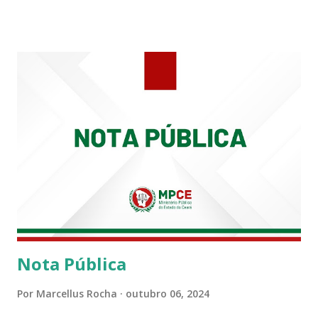
carreira na Secretaria da Coordenadoria de 2º Grau. Ao
tempo em que se solidariza com os familiares e amigos, a
PRT-7 reconhece a valorosa contribuição de ambos
enquanto atuaram nesta instituição.
Nota Pública
Por
Marcellus Rocha
outubro 06, 2024