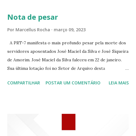
BRANCO 1697 ☆CINE HOUSE RUA MENTON DE ALENCAR
363 ☆CINE LOVE STAR RUA MAJOR FACUNDO 1322
Nota de pesar
☆CINE VIP CLUBE RUA 24 DE MAIO 825 ☆CINE ECLIPSE
RUA ASSUNÇÃO 387 ☆CINE ERÓTICO RUA ASSUNÇÃO
Por
Marcellus Rocha
março 09, 2023
344 ☆CINE EROS RUA ASSUNÇÃO 340
A PRT-7 manifesta o mais profundo pesar pela morte dos
servidores aposentados José Maciel da Silva e José Siqueira
de Amorim. José Maciel da Silva faleceu em 22 de janeiro.
Sua última lotação foi no Setor de Arquivo desta
Procuradoria Regional do Trabalho. O servidor José
COMPARTILHAR
POSTAR UM COMENTÁRIO
LEIA MAIS
Siqueira Amorim faleceu em 28 de fevereiro e encerrou a
carreira na Secretaria da Coordenadoria de 2º Grau. Ao
tempo em que se solidariza com os familiares e amigos, a
PRT-7 reconhece a valorosa contribuição de ambos
enquanto atuaram nesta instituição.