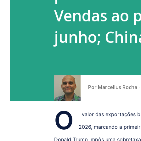
Funceme) e...
Vendas ao 
junho; Chi
Por
Marcellus Rocha
O
valor das exportações br
2026, marcando a primeir
Donald Trump impôs uma sobretaxa 