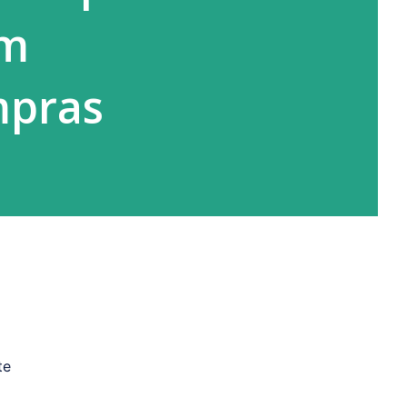
em
mpras
te