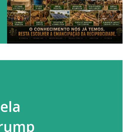
ela
Trump