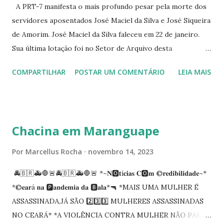
A PRT-7 manifesta o mais profundo pesar pela morte dos
servidores aposentados José Maciel da Silva e José Siqueira
de Amorim. José Maciel da Silva faleceu em 22 de janeiro.
Sua última lotação foi no Setor de Arquivo desta
Procuradoria Regional do Trabalho. O servidor José
COMPARTILHAR
POSTAR UM COMENTÁRIO
LEIA MAIS
Siqueira Amorim faleceu em 28 de fevereiro e encerrou a
carreira na Secretaria da Coordenadoria de 2º Grau. Ao
tempo em que se solidariza com os familiares e amigos, a
PRT-7 reconhece a valorosa contribuição de ambos
Chacina em Maranguape
enquanto atuaram nesta instituição.
Por
Marcellus Rocha
novembro 14, 2023
🚔🇧🇷🚑🛑🚨🚔🇧🇷🚑🛑🚨 *~𝐍🅾️𝐭í𝐜𝐢𝐚𝐬 𝐂🅾️𝐦 ©️𝐫𝐞𝐝𝐢𝐛𝐢𝐥𝐢𝐝𝐚𝐝𝐞~*
*©️𝐞𝐚𝐫á 𝐧𝐚 🅿️𝐚𝐧𝐝𝐞𝐦𝐢𝐚 𝐝𝐚 🅱️𝐚𝐥𝐚*🔫 *MAIS UMA MULHER É
ASSASSINADA,JÁ SÃO 2️⃣3️⃣3️⃣ MULHERES ASSASSINADAS
NO CEARÁ* *A VIOLÊNCIA CONTRA MULHER NÃO PARA