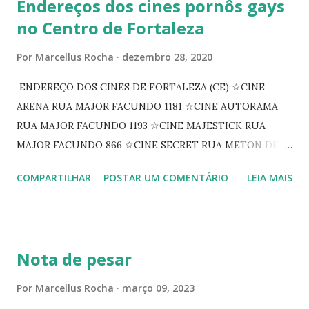
Endereços dos cines pornôs gays
no Centro de Fortaleza
Por
Marcellus Rocha
dezembro 28, 2020
ENDEREÇO DOS CINES DE FORTALEZA (CE) ☆CINE
ARENA RUA MAJOR FACUNDO 1181 ☆CINE AUTORAMA
RUA MAJOR FACUNDO 1193 ☆CINE MAJESTICK RUA
MAJOR FACUNDO 866 ☆CINE SECRET RUA METON DE
ALENCAR 607 ☆CINE SEDUÇÃO RUA FLORIANO
COMPARTILHAR
POSTAR UM COMENTÁRIO
LEIA MAIS
PEIXOTO 1307 ☆CINE IRIS RUA FLORIANO PEIXOTO 1206
CONTINUAÇÃO ☆CINE ENCONTRO RUA BARÃO DO RIO
BRANCO 1697 ☆CINE HOUSE RUA MENTON DE ALENCAR
363 ☆CINE LOVE STAR RUA MAJOR FACUNDO 1322
Nota de pesar
☆CINE VIP CLUBE RUA 24 DE MAIO 825 ☆CINE ECLIPSE
RUA ASSUNÇÃO 387 ☆CINE ERÓTICO RUA ASSUNÇÃO
Por
Marcellus Rocha
março 09, 2023
344 ☆CINE EROS RUA ASSUNÇÃO 340