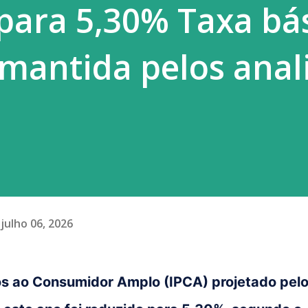
 para 5,30% Taxa bá
era esse constrang...
 mantida pelos anal
julho 06, 2026
os ao Consumidor Amplo (IPCA) projetado pel