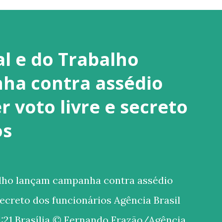
al e do Trabalho
ha contra assédio
 voto livre e secreto
os
alho lançam campanha contra assédio
secreto dos funcionários Agência Brasil
:21 Brasília © Fernando Frazão/Agência