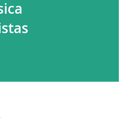
sica
istas
o