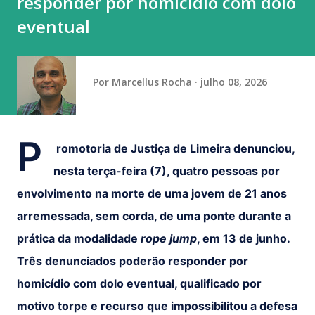
responder por homicídio com dolo
Chapecoense no Mineirão. A Raposa ganhou por 2 a 0 e
eventual
chega às quartas de final da Copa do Brasil pela terceira
vez desde seu último título, em 201...
Por
Marcellus Rocha
julho 08, 2026
P
romotoria de Justiça de Limeira denunciou,
nesta terça-feira (7), quatro pessoas por
envolvimento na morte de uma jovem de 21 anos
arremessada, sem corda, de uma ponte durante a
prática da modalidade
rope jump
, em 13 de junho.
Três denunciados poderão responder por
homicídio com dolo eventual, qualificado por
motivo torpe e recurso que impossibilitou a defesa