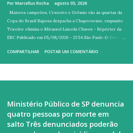
Por
Marcellus Rocha
agosto 05, 2026
Maiores campeões, Cruzeiro e Grêmio vão às quartas da
Copa do Brasil Raposa despacha a Chapecoense, enquanto
Tricolor elimina o Mirassol Lincoln Chaves - Repórter da
EBC Publicado em 05/08/2026 - 21:54 São Paulo © Gustavo
Aleixo Versão em áudio Dois dos três maiores vencedores
COMPARTILHAR
POSTAR UM COMENTÁRIO
da Copa do Brasil seguem na briga pelo título da edição
deste ano. Nesta quarta-feira (5), Cruzeiro e Grêmio se
classificaram às quartas de final ao eliminarem Mirassol e
Chapecoense, respectivamente. Os confrontos da próxima
fase serão sorteados na próxima terça-feira (11) , às 11h
(horário de Brasília), na sede da Confederação Brasileira de
Ministério Público de SP denuncia
Futebol (CBF), na Barra da Tijuca, zona oeste do Rio de
quatro pessoas por morte em
Janeiro. Os jogos pelas quartas estão previstos para os
dias 26 de agosto e 3 de setembro. Maior vencedor da Copa
salto Três denunciados poderão
do Brasil, com seis conquistas, o Cruzeiro despachou a