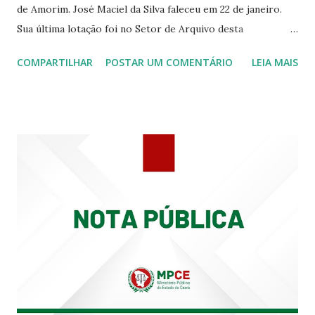
de Amorim. José Maciel da Silva faleceu em 22 de janeiro.
Sua última lotação foi no Setor de Arquivo desta
Procuradoria Regional do Trabalho. O servidor José
COMPARTILHAR
POSTAR UM COMENTÁRIO
LEIA MAIS
Siqueira Amorim faleceu em 28 de fevereiro e encerrou a
carreira na Secretaria da Coordenadoria de 2º Grau. Ao
tempo em que se solidariza com os familiares e amigos, a
PRT-7 reconhece a valorosa contribuição de ambos
enquanto atuaram nesta instituição.