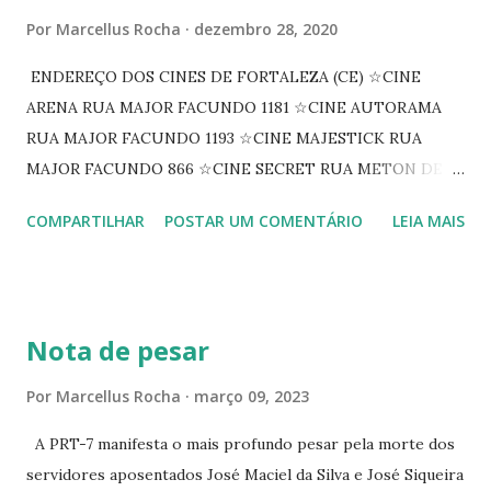
Por
Marcellus Rocha
dezembro 28, 2020
ENDEREÇO DOS CINES DE FORTALEZA (CE) ☆CINE
ARENA RUA MAJOR FACUNDO 1181 ☆CINE AUTORAMA
RUA MAJOR FACUNDO 1193 ☆CINE MAJESTICK RUA
MAJOR FACUNDO 866 ☆CINE SECRET RUA METON DE
ALENCAR 607 ☆CINE SEDUÇÃO RUA FLORIANO
COMPARTILHAR
POSTAR UM COMENTÁRIO
LEIA MAIS
PEIXOTO 1307 ☆CINE IRIS RUA FLORIANO PEIXOTO 1206
CONTINUAÇÃO ☆CINE ENCONTRO RUA BARÃO DO RIO
BRANCO 1697 ☆CINE HOUSE RUA MENTON DE ALENCAR
363 ☆CINE LOVE STAR RUA MAJOR FACUNDO 1322
Nota de pesar
☆CINE VIP CLUBE RUA 24 DE MAIO 825 ☆CINE ECLIPSE
RUA ASSUNÇÃO 387 ☆CINE ERÓTICO RUA ASSUNÇÃO
Por
Marcellus Rocha
março 09, 2023
344 ☆CINE EROS RUA ASSUNÇÃO 340
A PRT-7 manifesta o mais profundo pesar pela morte dos
servidores aposentados José Maciel da Silva e José Siqueira