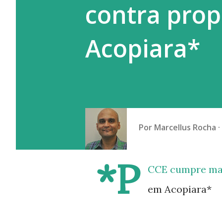
contra prop
publicado nas redes sociais u
Acopiara*
Por
Marcellus Rocha
*P
CCE cumpre man
em Acopiara*