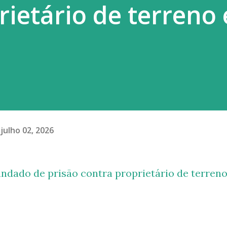
rietário de terreno
ma carta manuscrita assinada pelo pai...
julho 02, 2026
dado de prisão contra proprietário de terren