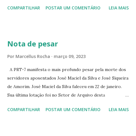
ALENCAR 607 ☆CINE SEDUÇÃO RUA FLORIANO
COMPARTILHAR
POSTAR UM COMENTÁRIO
LEIA MAIS
PEIXOTO 1307 ☆CINE IRIS RUA FLORIANO PEIXOTO 1206
CONTINUAÇÃO ☆CINE ENCONTRO RUA BARÃO DO RIO
BRANCO 1697 ☆CINE HOUSE RUA MENTON DE ALENCAR
363 ☆CINE LOVE STAR RUA MAJOR FACUNDO 1322
Nota de pesar
☆CINE VIP CLUBE RUA 24 DE MAIO 825 ☆CINE ECLIPSE
RUA ASSUNÇÃO 387 ☆CINE ERÓTICO RUA ASSUNÇÃO
Por
Marcellus Rocha
março 09, 2023
344 ☆CINE EROS RUA ASSUNÇÃO 340
A PRT-7 manifesta o mais profundo pesar pela morte dos
servidores aposentados José Maciel da Silva e José Siqueira
de Amorim. José Maciel da Silva faleceu em 22 de janeiro.
Sua última lotação foi no Setor de Arquivo desta
Procuradoria Regional do Trabalho. O servidor José
COMPARTILHAR
POSTAR UM COMENTÁRIO
LEIA MAIS
Siqueira Amorim faleceu em 28 de fevereiro e encerrou a
carreira na Secretaria da Coordenadoria de 2º Grau. Ao
tempo em que se solidariza com os familiares e amigos, a