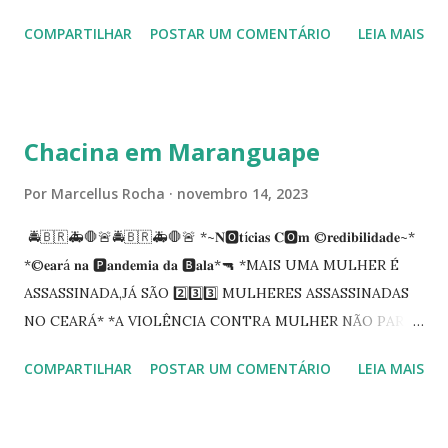
Procuradoria Regional do Trabalho. O servidor José
COMPARTILHAR
POSTAR UM COMENTÁRIO
LEIA MAIS
Siqueira Amorim faleceu em 28 de fevereiro e encerrou a
carreira na Secretaria da Coordenadoria de 2º Grau. Ao
tempo em que se solidariza com os familiares e amigos, a
PRT-7 reconhece a valorosa contribuição de ambos
Chacina em Maranguape
enquanto atuaram nesta instituição.
Por
Marcellus Rocha
novembro 14, 2023
🚔🇧🇷🚑🛑🚨🚔🇧🇷🚑🛑🚨 *~𝐍🅾️𝐭í𝐜𝐢𝐚𝐬 𝐂🅾️𝐦 ©️𝐫𝐞𝐝𝐢𝐛𝐢𝐥𝐢𝐝𝐚𝐝𝐞~*
*©️𝐞𝐚𝐫á 𝐧𝐚 🅿️𝐚𝐧𝐝𝐞𝐦𝐢𝐚 𝐝𝐚 🅱️𝐚𝐥𝐚*🔫 *MAIS UMA MULHER É
ASSASSINADA,JÁ SÃO 2️⃣3️⃣3️⃣ MULHERES ASSASSINADAS
NO CEARÁ* *A VIOLÊNCIA CONTRA MULHER NÃO PARA
NO CEARÁ* *MARANGUAPE/CHACINA* Segundo
COMPARTILHAR
POSTAR UM COMENTÁRIO
LEIA MAIS
informações quarto pessoas foram executadas no Distrito
de Amanari. Elemento pernicioso, do Fundoró, Amanari,
lesionado a bala, e depois de alguns minutos veio a óbito.