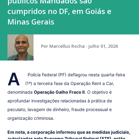
públicos Mandados são
números porque, para os Estados Unidos, nesse novo
cumpridos no DF, em Goiás e
tarifaço que fizeram para o Brasil, um dos motivos era que
Minas Gerais
a gente não cuidava do desmatamento. Quero preparar os
números e mandar para o meu amigo Trump. Pra ele saber
que quem o informou não ...
Por
Marcellus Rocha
julho 01, 2026
A
Polícia Federal (PF) deflagrou nesta quarta-feira
(1º) a terceira fase da Operação Rent a Car,
denominada
Operação Galho Fraco II
. O objetivo é
aprofundar investigações relacionadas à prática de
peculato, lavagem de dinheiro, fraude processual e
organização criminosa.
Em nota, a corporação informou que as medidas judiciais,
autorizadas pelo Supremo Tribunal Federal (STF), estão