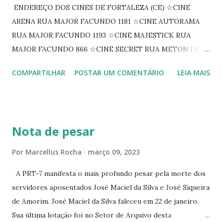
ENDEREÇO DOS CINES DE FORTALEZA (CE) ☆CINE
ARENA RUA MAJOR FACUNDO 1181 ☆CINE AUTORAMA
RUA MAJOR FACUNDO 1193 ☆CINE MAJESTICK RUA
MAJOR FACUNDO 866 ☆CINE SECRET RUA METON DE
ALENCAR 607 ☆CINE SEDUÇÃO RUA FLORIANO
COMPARTILHAR
POSTAR UM COMENTÁRIO
LEIA MAIS
PEIXOTO 1307 ☆CINE IRIS RUA FLORIANO PEIXOTO 1206
CONTINUAÇÃO ☆CINE ENCONTRO RUA BARÃO DO RIO
BRANCO 1697 ☆CINE HOUSE RUA MENTON DE ALENCAR
363 ☆CINE LOVE STAR RUA MAJOR FACUNDO 1322
Nota de pesar
☆CINE VIP CLUBE RUA 24 DE MAIO 825 ☆CINE ECLIPSE
RUA ASSUNÇÃO 387 ☆CINE ERÓTICO RUA ASSUNÇÃO
Por
Marcellus Rocha
março 09, 2023
344 ☆CINE EROS RUA ASSUNÇÃO 340
A PRT-7 manifesta o mais profundo pesar pela morte dos
servidores aposentados José Maciel da Silva e José Siqueira
de Amorim. José Maciel da Silva faleceu em 22 de janeiro.
Sua última lotação foi no Setor de Arquivo desta