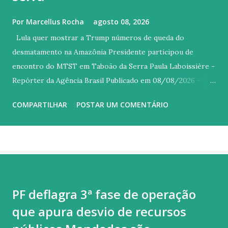
Por
Marcellus Rocha
agosto 08, 2026
Lula quer mostrar a Trump números de queda do
desmatamento na Amazônia Presidente participou de
encontro do MTST em Taboão da Serra Paula Laboissière -
Repórter da Agência Brasil Publicado em 08/08/2026 -
14:46 Brasília © REUTERS/Adriano Machado/Proibida
COMPARTILHAR
POSTAR UM COMENTÁRIO
reprodução Versão em áudio O presidente Luiz Inácio Lula
da Silva disse, neste sábado (8) em São Paulo, que vai enviar
ao presidente dos Estados Unidos (EUA), Donald Trump, os
dados mais recentes sobre a queda do desmatamento na
Amazônia. Durante encontro do Movimento dos
Trabalhadores Sem Teto (MTST) em Taboão da Serra, Lula
PF deflagra 3ª fase de operação
lembrou que, entre os argumentos utilizados pelo governo
que apura desvio de recursos
estadunidense para justificar o tarifaço, estava o
desmatamento ilegal. “Fiz questão de tirar fotografia dos