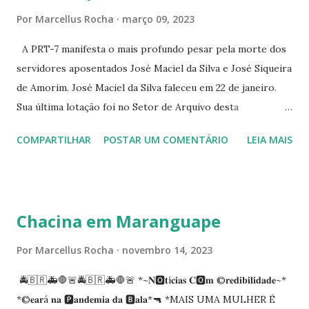
RUA ASSUNÇÃO 387 ☆CINE ERÓTICO RUA ASSUNÇÃO
Por
Marcellus Rocha
março 09, 2023
344 ☆CINE EROS RUA ASSUNÇÃO 340
A PRT-7 manifesta o mais profundo pesar pela morte dos
servidores aposentados José Maciel da Silva e José Siqueira
de Amorim. José Maciel da Silva faleceu em 22 de janeiro.
Sua última lotação foi no Setor de Arquivo desta
Procuradoria Regional do Trabalho. O servidor José
COMPARTILHAR
POSTAR UM COMENTÁRIO
LEIA MAIS
Siqueira Amorim faleceu em 28 de fevereiro e encerrou a
carreira na Secretaria da Coordenadoria de 2º Grau. Ao
tempo em que se solidariza com os familiares e amigos, a
PRT-7 reconhece a valorosa contribuição de ambos
Chacina em Maranguape
enquanto atuaram nesta instituição.
Por
Marcellus Rocha
novembro 14, 2023
🚔🇧🇷🚑🛑🚨🚔🇧🇷🚑🛑🚨 *~𝐍🅾️𝐭í𝐜𝐢𝐚𝐬 𝐂🅾️𝐦 ©️𝐫𝐞𝐝𝐢𝐛𝐢𝐥𝐢𝐝𝐚𝐝𝐞~*
*©️𝐞𝐚𝐫á 𝐧𝐚 🅿️𝐚𝐧𝐝𝐞𝐦𝐢𝐚 𝐝𝐚 🅱️𝐚𝐥𝐚*🔫 *MAIS UMA MULHER É