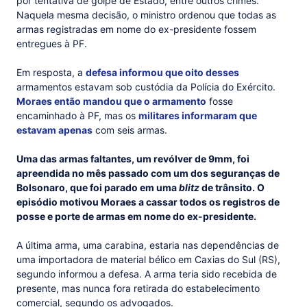
por tentativa de golpe de Estado, entre outros crimes.
Naquela mesma decisão, o ministro ordenou que todas as
armas registradas em nome do ex-presidente fossem
entregues à PF.
Em resposta, a
defesa informou que oito desses
armamentos estavam sob custódia da Polícia do Exército.
Moraes então mandou que o armamento
fosse
encaminhado à PF, mas os
militares informaram que
estavam apenas
com seis armas.
Uma das armas faltantes, um revólver de 9mm, foi
apreendida no mês passado com um dos seguranças de
Bolsonaro, que foi parado em uma
blitz
de trânsito. O
episódio motivou Moraes a cassar todos os registros de
posse e porte de armas em nome do ex-presidente.
A última arma, uma carabina, estaria nas dependências de
uma importadora de material bélico em Caxias do Sul (RS),
segundo informou a defesa. A arma teria sido recebida de
presente, mas nunca fora retirada do estabelecimento
comercial, segundo os advogados.