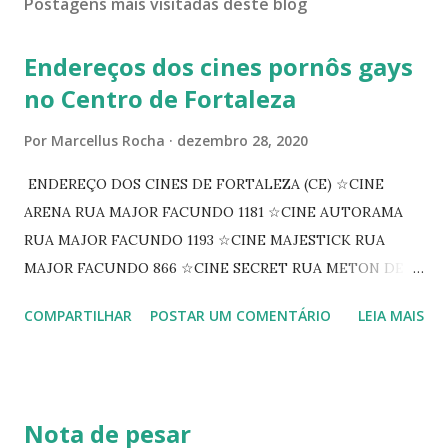
Postagens mais visitadas deste blog
Endereços dos cines pornôs gays
no Centro de Fortaleza
Por
Marcellus Rocha
dezembro 28, 2020
ENDEREÇO DOS CINES DE FORTALEZA (CE) ☆CINE
ARENA RUA MAJOR FACUNDO 1181 ☆CINE AUTORAMA
RUA MAJOR FACUNDO 1193 ☆CINE MAJESTICK RUA
MAJOR FACUNDO 866 ☆CINE SECRET RUA METON DE
ALENCAR 607 ☆CINE SEDUÇÃO RUA FLORIANO
COMPARTILHAR
POSTAR UM COMENTÁRIO
LEIA MAIS
PEIXOTO 1307 ☆CINE IRIS RUA FLORIANO PEIXOTO 1206
CONTINUAÇÃO ☆CINE ENCONTRO RUA BARÃO DO RIO
BRANCO 1697 ☆CINE HOUSE RUA MENTON DE ALENCAR
363 ☆CINE LOVE STAR RUA MAJOR FACUNDO 1322
Nota de pesar
☆CINE VIP CLUBE RUA 24 DE MAIO 825 ☆CINE ECLIPSE