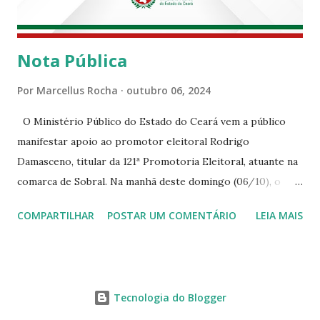
Nota Pública
Por
Marcellus Rocha
outubro 06, 2024
O Ministério Público do Estado do Ceará vem a público
manifestar apoio ao promotor eleitoral Rodrigo
Damasceno, titular da 121ª Promotoria Eleitoral, atuante na
comarca de Sobral. Na manhã deste domingo (06/10), o
senhor Moses Rodrigues, que é deputado federal e
COMPARTILHAR
POSTAR UM COMENTÁRIO
LEIA MAIS
integrava um grupo de apoiadores de um candidato a
prefeito, ignorou as orientações dos Promotores
Eleitorais em Sobral e atuou em contrariedade às normas
eleitorais, mesmo sendo advertido da irregularidade de sua
Tecnologia do Blogger
conduta. Além disso, o referido deputado desrespeitou um