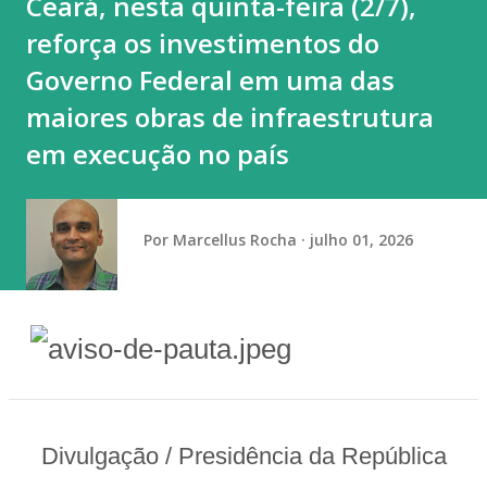
Ceará, nesta quinta-feira (2/7),
determinado candidato, partido ou posicionamento
reforça os investimentos do
político. “É a prática do empregador que gera esse
constrang...
Governo Federal em uma das
maiores obras de infraestrutura
em execução no país
Por
Marcellus Rocha
julho 01, 2026
Divulgação / Presidência da República