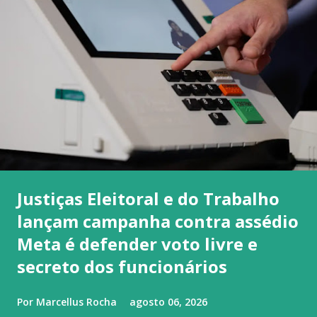
Justiças Eleitoral e do Trabalho
lançam campanha contra assédio
Meta é defender voto livre e
secreto dos funcionários
Por
Marcellus Rocha
agosto 06, 2026