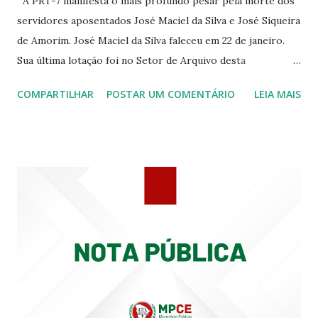
A PRT-7 manifesta o mais profundo pesar pela morte dos
servidores aposentados José Maciel da Silva e José Siqueira
de Amorim. José Maciel da Silva faleceu em 22 de janeiro.
Sua última lotação foi no Setor de Arquivo desta
Procuradoria Regional do Trabalho. O servidor José
COMPARTILHAR
POSTAR UM COMENTÁRIO
LEIA MAIS
Siqueira Amorim faleceu em 28 de fevereiro e encerrou a
carreira na Secretaria da Coordenadoria de 2º Grau. Ao
tempo em que se solidariza com os familiares e amigos, a
PRT-7 reconhece a valorosa contribuição de ambos
enquanto atuaram nesta instituição.