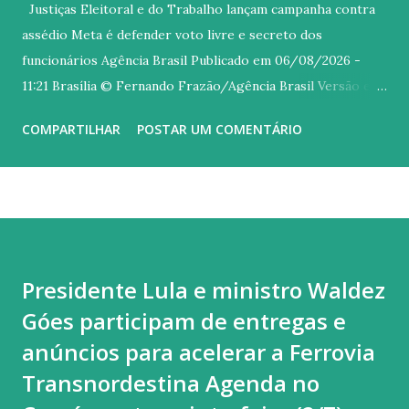
Justiças Eleitoral e do Trabalho lançam campanha contra
assédio Meta é defender voto livre e secreto dos
funcionários Agência Brasil Publicado em 06/08/2026 -
11:21 Brasília © Fernando Frazão/Agência Brasil Versão em
áudio O Tribunal Superior Eleitoral (TSE), o Tribunal
COMPARTILHAR
POSTAR UM COMENTÁRIO
Superior do Trabalho (TST) e o Ministério Público do
Trabalho (MPT) lançaram nesta quinta-feira (6) uma
mobilização nacional conjunta contra o assédio eleitoral de
patrões sobre os empregados. Com o slogan No meu voto
mando eu , a campanha Aliança pelo Voto Livre e Secreto é
voltada a prevenir e combater atos de empregadores,
Presidente Lula e ministro Waldez
superiores e colegas que busquem influenciar o voto livre e
Góes participam de entregas e
secreto de funcionários. O assédio eleitoral ocorre quando
alguém utiliza sua posição de poder no ambiente de
anúncios para acelerar a Ferrovia
trabalho para influenciar, constranger ou pressionar
Transnordestina Agenda no
trabalhadores a votar, deixar de votar ou apoiar