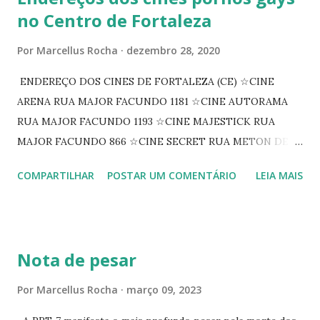
no Centro de Fortaleza
Por
Marcellus Rocha
dezembro 28, 2020
ENDEREÇO DOS CINES DE FORTALEZA (CE) ☆CINE
ARENA RUA MAJOR FACUNDO 1181 ☆CINE AUTORAMA
RUA MAJOR FACUNDO 1193 ☆CINE MAJESTICK RUA
MAJOR FACUNDO 866 ☆CINE SECRET RUA METON DE
ALENCAR 607 ☆CINE SEDUÇÃO RUA FLORIANO
COMPARTILHAR
POSTAR UM COMENTÁRIO
LEIA MAIS
PEIXOTO 1307 ☆CINE IRIS RUA FLORIANO PEIXOTO 1206
CONTINUAÇÃO ☆CINE ENCONTRO RUA BARÃO DO RIO
BRANCO 1697 ☆CINE HOUSE RUA MENTON DE ALENCAR
363 ☆CINE LOVE STAR RUA MAJOR FACUNDO 1322
Nota de pesar
☆CINE VIP CLUBE RUA 24 DE MAIO 825 ☆CINE ECLIPSE
RUA ASSUNÇÃO 387 ☆CINE ERÓTICO RUA ASSUNÇÃO
Por
Marcellus Rocha
março 09, 2023
344 ☆CINE EROS RUA ASSUNÇÃO 340