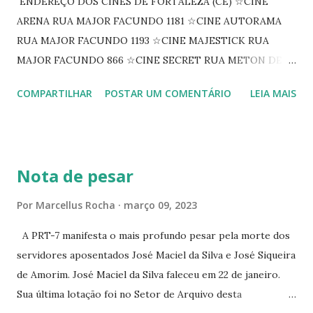
ENDEREÇO DOS CINES DE FORTALEZA (CE) ☆CINE
ARENA RUA MAJOR FACUNDO 1181 ☆CINE AUTORAMA
RUA MAJOR FACUNDO 1193 ☆CINE MAJESTICK RUA
MAJOR FACUNDO 866 ☆CINE SECRET RUA METON DE
ALENCAR 607 ☆CINE SEDUÇÃO RUA FLORIANO
COMPARTILHAR
POSTAR UM COMENTÁRIO
LEIA MAIS
PEIXOTO 1307 ☆CINE IRIS RUA FLORIANO PEIXOTO 1206
CONTINUAÇÃO ☆CINE ENCONTRO RUA BARÃO DO RIO
BRANCO 1697 ☆CINE HOUSE RUA MENTON DE ALENCAR
363 ☆CINE LOVE STAR RUA MAJOR FACUNDO 1322
Nota de pesar
☆CINE VIP CLUBE RUA 24 DE MAIO 825 ☆CINE ECLIPSE
RUA ASSUNÇÃO 387 ☆CINE ERÓTICO RUA ASSUNÇÃO
Por
Marcellus Rocha
março 09, 2023
344 ☆CINE EROS RUA ASSUNÇÃO 340
A PRT-7 manifesta o mais profundo pesar pela morte dos
servidores aposentados José Maciel da Silva e José Siqueira
de Amorim. José Maciel da Silva faleceu em 22 de janeiro.
Sua última lotação foi no Setor de Arquivo desta