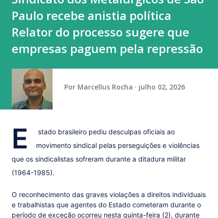
Paulo recebe anistia política
menos, 2.728 processos que estão sobrestados em todas as
instâncias. Foram ouvidas as manifestações de partes, de
Relator do processo sugere que
terceiros interessados e da Procuradoria-Geral da
empresas paguem pela repressão
República (PGR). O ministro Luiz Fux, relator do recurso,
apresentou a primeira parte de seu voto, que deve ser
concluído na sess...
Por
Marcellus Rocha
julho 02, 2026
E
stado brasileiro pediu desculpas oficiais ao
movimento sindical pelas perseguições e violências
que os sindicalistas sofreram durante a ditadura militar
(1964-1985).
O reconhecimento das graves violações a direitos individuais
e trabalhistas que agentes do Estado cometeram durante o
período de exceção ocorreu nesta quinta-feira (2), durante