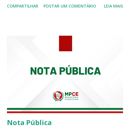
Procuradoria Regional do Trabalho. O servidor José
COMPARTILHAR
POSTAR UM COMENTÁRIO
LEIA MAIS
Siqueira Amorim faleceu em 28 de fevereiro e encerrou a
carreira na Secretaria da Coordenadoria de 2º Grau. Ao
tempo em que se solidariza com os familiares e amigos, a
PRT-7 reconhece a valorosa contribuição de ambos
enquanto atuaram nesta instituição.
Nota Pública