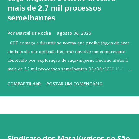
mais de 2,7 mil processos
semelhantes
Por
Marcellus Rocha
agosto 06, 2026
STF começa a discutir se norma que proíbe jogos de azar
ainda pode ser aplicada Recurso envolve um comerciante
absolvido por exploração de caça-níqueis. Decisão afetará
mais de 2,7 mil processos semelhantes 05/08/2026 19:58 -
Atualizado há 4 horas atrás Foto: Luiz Silveira/STF O
COMPARTILHAR
POSTAR UM COMENTÁRIO
Supremo Tribunal Federal (STF) começou a discutir, na
sessão desta quarta-feira (5), se a proibição da exploração
de jogos de azar, prevista em lei de 1941, contraria o
princípio da livre iniciativa e as liberdades fundamentais
previstas na Constituição de 1988. A controvérsia é objeto
do Recurso Extraordinário (RE) 966177 , com repercussão
Sindicato dos Metalúrgicos de São
geral (Tema 924), e a tese de julgamento irá impactar, pelo