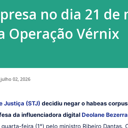
 presa no dia 21 de
a Operação Vérnix
julho 02, 2026
e Justiça (STJ)
decidiu negar o habeas corpus
esa da influenciadora digital
Deolane Bezerra
 quarta-feira (1°) pelo ministro Ribeiro Dantas. 