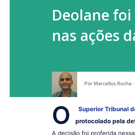
Deolane foi
nas ações d
Por
Marcellus Rocha
O
Superior Tribunal d
protocolado pela def
A decisão foi proferida nessa