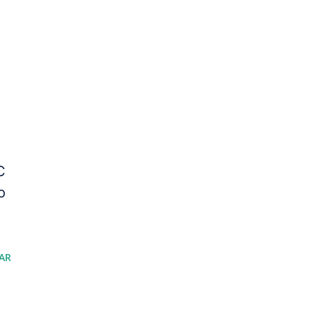
C
o
AR