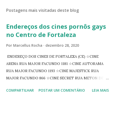
Postagens mais visitadas deste blog
Endereços dos cines pornôs gays
no Centro de Fortaleza
Por
Marcellus Rocha
dezembro 28, 2020
ENDEREÇO DOS CINES DE FORTALEZA (CE) ☆CINE
ARENA RUA MAJOR FACUNDO 1181 ☆CINE AUTORAMA
RUA MAJOR FACUNDO 1193 ☆CINE MAJESTICK RUA
MAJOR FACUNDO 866 ☆CINE SECRET RUA METON DE
ALENCAR 607 ☆CINE SEDUÇÃO RUA FLORIANO
COMPARTILHAR
POSTAR UM COMENTÁRIO
LEIA MAIS
PEIXOTO 1307 ☆CINE IRIS RUA FLORIANO PEIXOTO 1206
CONTINUAÇÃO ☆CINE ENCONTRO RUA BARÃO DO RIO
BRANCO 1697 ☆CINE HOUSE RUA MENTON DE ALENCAR
363 ☆CINE LOVE STAR RUA MAJOR FACUNDO 1322