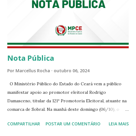
Nota Pública
Por
Marcellus Rocha
outubro 06, 2024
O Ministério Público do Estado do Ceará vem a público
manifestar apoio ao promotor eleitoral Rodrigo
Damasceno, titular da 121ª Promotoria Eleitoral, atuante na
comarca de Sobral. Na manhã deste domingo (06/10), o
senhor Moses Rodrigues, que é deputado federal e
COMPARTILHAR
POSTAR UM COMENTÁRIO
LEIA MAIS
integrava um grupo de apoiadores de um candidato a
prefeito, ignorou as orientações dos Promotores