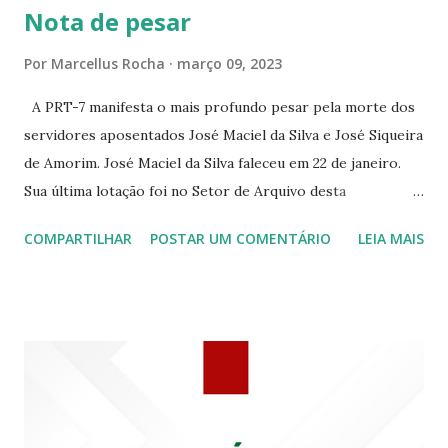
Nota de pesar
☆CINE VIP CLUBE RUA 24 DE MAIO 825 ☆CINE ECLIPSE
RUA ASSUNÇÃO 387 ☆CINE ERÓTICO RUA ASSUNÇÃO
Por
Marcellus Rocha
março 09, 2023
344 ☆CINE EROS RUA ASSUNÇÃO 340
A PRT-7 manifesta o mais profundo pesar pela morte dos
servidores aposentados José Maciel da Silva e José Siqueira
de Amorim. José Maciel da Silva faleceu em 22 de janeiro.
Sua última lotação foi no Setor de Arquivo desta
Procuradoria Regional do Trabalho. O servidor José
COMPARTILHAR
POSTAR UM COMENTÁRIO
LEIA MAIS
Siqueira Amorim faleceu em 28 de fevereiro e encerrou a
carreira na Secretaria da Coordenadoria de 2º Grau. Ao
tempo em que se solidariza com os familiares e amigos, a
PRT-7 reconhece a valorosa contribuição de ambos
enquanto atuaram nesta instituição.