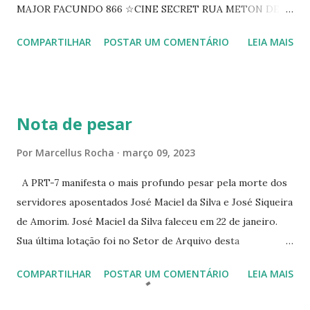
MAJOR FACUNDO 866 ☆CINE SECRET RUA METON DE
ALENCAR 607 ☆CINE SEDUÇÃO RUA FLORIANO
COMPARTILHAR
POSTAR UM COMENTÁRIO
LEIA MAIS
PEIXOTO 1307 ☆CINE IRIS RUA FLORIANO PEIXOTO 1206
CONTINUAÇÃO ☆CINE ENCONTRO RUA BARÃO DO RIO
BRANCO 1697 ☆CINE HOUSE RUA MENTON DE ALENCAR
363 ☆CINE LOVE STAR RUA MAJOR FACUNDO 1322
Nota de pesar
☆CINE VIP CLUBE RUA 24 DE MAIO 825 ☆CINE ECLIPSE
RUA ASSUNÇÃO 387 ☆CINE ERÓTICO RUA ASSUNÇÃO
Por
Marcellus Rocha
março 09, 2023
344 ☆CINE EROS RUA ASSUNÇÃO 340
A PRT-7 manifesta o mais profundo pesar pela morte dos
servidores aposentados José Maciel da Silva e José Siqueira
de Amorim. José Maciel da Silva faleceu em 22 de janeiro.
Sua última lotação foi no Setor de Arquivo desta
Procuradoria Regional do Trabalho. O servidor José
COMPARTILHAR
POSTAR UM COMENTÁRIO
LEIA MAIS
Siqueira Amorim faleceu em 28 de fevereiro e encerrou a
carreira na Secretaria da Coordenadoria de 2º Grau. Ao