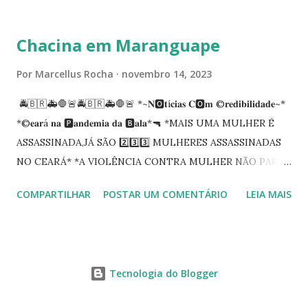
tempo em que se solidariza com os familiares e amigos, a
PRT-7 reconhece a valorosa contribuição de ambos
Chacina em Maranguape
enquanto atuaram nesta instituição.
Por
Marcellus Rocha
novembro 14, 2023
🚔🇧🇷🚑🛑🚨🚔🇧🇷🚑🛑🚨 *~𝐍🅾️𝐭í𝐜𝐢𝐚𝐬 𝐂🅾️𝐦 ©️𝐫𝐞𝐝𝐢𝐛𝐢𝐥𝐢𝐝𝐚𝐝𝐞~*
*©️𝐞𝐚𝐫á 𝐧𝐚 🅿️𝐚𝐧𝐝𝐞𝐦𝐢𝐚 𝐝𝐚 🅱️𝐚𝐥𝐚*🔫 *MAIS UMA MULHER É
ASSASSINADA,JÁ SÃO 2️⃣3️⃣3️⃣ MULHERES ASSASSINADAS
NO CEARÁ* *A VIOLÊNCIA CONTRA MULHER NÃO PARA
NO CEARÁ* *MARANGUAPE/CHACINA* Segundo
COMPARTILHAR
POSTAR UM COMENTÁRIO
LEIA MAIS
informações quarto pessoas foram executadas no Distrito
de Amanari. Elemento pernicioso, do Fundoró, Amanari,
lesionado a bala, e depois de alguns minutos veio a óbito.
Segundo informes, os algozes são da GDE da Babilônia.
Tecnologia do Blogger
Tbm Amanari. Estavam em uma casa, onde foi invadida e
começaram a disparar em todos. 04 obitos no local,03