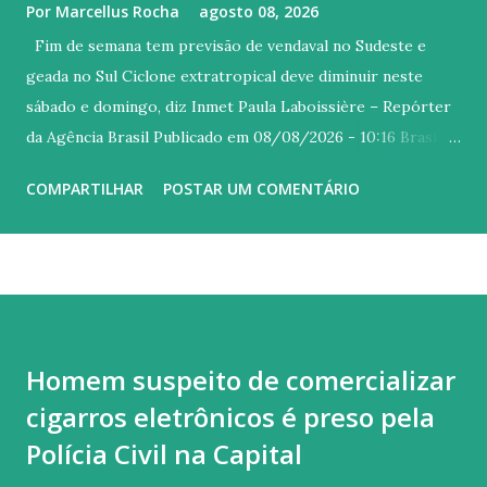
Por
Marcellus Rocha
agosto 08, 2026
Fim de semana tem previsão de vendaval no Sudeste e
geada no Sul Ciclone extratropical deve diminuir neste
sábado e domingo, diz Inmet Paula Laboissière – Repórter
da Agência Brasil Publicado em 08/08/2026 - 10:16 Brasília
© Arquivo/Ricardo Wolffenbuttel/ SECOM/ Governo
COMPARTILHAR
POSTAR UM COMENTÁRIO
Santa Catarina Versão em áudio Os efeitos do ciclone
extratropical que atingiu o Brasil esta semana devem
diminuir ao longo deste sábado (8) e domingo (9), apesar de
favorecer a entrada de uma massa de ar frio sobre o Sul,
conforme previsão do Instituto Nacional de Meteorologia
(Inmet). O resfriamento favorece a formação de geadas no
Homem suspeito de comercializar
centro-sul do Rio Grande do Sul e em áreas de Santa
cigarros eletrônicos é preso pela
Catarina. A partir de segunda-feira (10), o ar frio alcança
também São Paulo e Rio de Janeiro, mas com menor
Polícia Civil na Capital
intensidade. Neste fim de semana , a previsão é que as