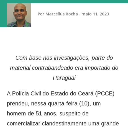
tempestades permaneçam concentradas entre o Paraná, o
centro e o norte de Santa Catarina, o sul de Mato Grosso
Por
Marcellus Rocha
maio 11, 2023
do Sul e o centro-sul de São Paulo. Há ainda aviso amarelo
d...
Com base nas investigações, parte do
material contrabandeado era importado do
Paraguai
A Polícia Civil do Estado do Ceará (PCCE)
prendeu, nessa quarta-feira (10), um
homem de 51 anos, suspeito de
comercializar clandestinamente uma grande