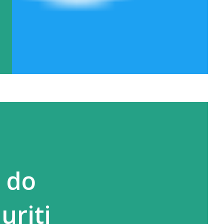
 do
uriti