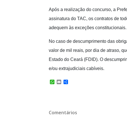
Após a realização do concurso, a Prefe
assinatura do TAC, os contratos de to
adequem às exceções constitucionais.
No caso de descumprimento das obriga
valor de mil reais, por dia de atraso, 
Estado do Ceará (FDID). O descumprim
e/ou extrajudiciais cabíveis.
W
E
C
h
m
o
a
a
m
t
i
p
s
l
a
A
r
p
t
Comentários
p
i
l
h