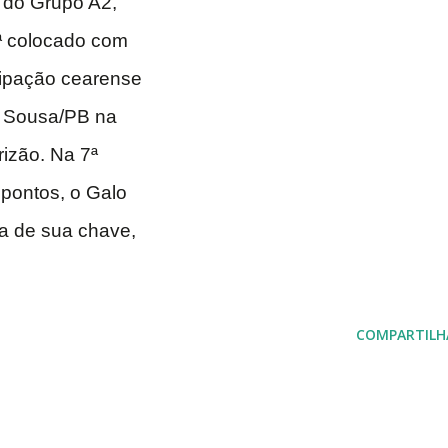
a do Grupo A2,
6ª colocado com
cipação cearense
 o Sousa/PB na
izão. Na 7ª
pontos, o Galo
na de sua chave,
COMPARTILH