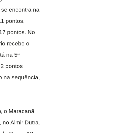
o se encontra na
11 pontos,
17 pontos. No
rio recebe o
tá na 5ª
12 pontos
o na sequência,
), o Maracanã
 no Almir Dutra.