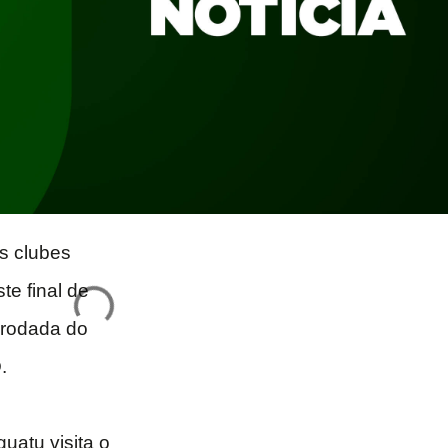
s clubes
e final de
 rodada do
.
uatu visita o