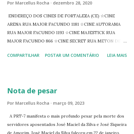
Por
Marcellus Rocha
dezembro 28, 2020
ENDEREÇO DOS CINES DE FORTALEZA (CE) ☆CINE
ARENA RUA MAJOR FACUNDO 1181 ☆CINE AUTORAMA
RUA MAJOR FACUNDO 1193 ☆CINE MAJESTICK RUA
MAJOR FACUNDO 866 ☆CINE SECRET RUA METON DE
ALENCAR 607 ☆CINE SEDUÇÃO RUA FLORIANO
COMPARTILHAR
POSTAR UM COMENTÁRIO
LEIA MAIS
PEIXOTO 1307 ☆CINE IRIS RUA FLORIANO PEIXOTO 1206
CONTINUAÇÃO ☆CINE ENCONTRO RUA BARÃO DO RIO
BRANCO 1697 ☆CINE HOUSE RUA MENTON DE ALENCAR
363 ☆CINE LOVE STAR RUA MAJOR FACUNDO 1322
Nota de pesar
☆CINE VIP CLUBE RUA 24 DE MAIO 825 ☆CINE ECLIPSE
RUA ASSUNÇÃO 387 ☆CINE ERÓTICO RUA ASSUNÇÃO
Por
Marcellus Rocha
março 09, 2023
344 ☆CINE EROS RUA ASSUNÇÃO 340
A PRT-7 manifesta o mais profundo pesar pela morte dos
servidores aposentados José Maciel da Silva e José Siqueira
de Amorim. José Maciel da Silva faleceu em 22 de janeiro.