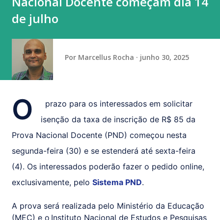
Nacional Docente começam dia 14
Chapecoense no Mineirão. A Raposa ganhou por 2 a 0 e
de julho
chega às quartas de final da Copa do Brasil pela terceira
vez desde seu último título, em 201...
Por
Marcellus Rocha
junho 30, 2025
O
prazo para os interessados em solicitar
isenção da taxa de inscrição de R$ 85 da
Prova Nacional Docente (PND) começou nesta
segunda-feira (30) e se estenderá até sexta-feira
(4). Os interessados poderão fazer o pedido online,
exclusivamente, pelo
Sistema PND
.
A prova será realizada pelo Ministério da Educação
(MEC) e o Instituto Nacional de Estudos e Pesquisas