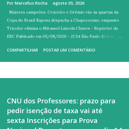
Por
Marcellus Rocha
agosto 05, 2026
Maiores campeões, Cruzeiro e Grêmio vão às quartas da
Copa do Brasil Raposa despacha a Chapecoense, enquanto
Tricolor elimina o Mirassol Lincoln Chaves - Repórter da
EBC Publicado em 05/08/2026 - 21:54 São Paulo © Gustavo
Aleixo Versão em áudio Dois dos três maiores vencedores
COMPARTILHAR
POSTAR UM COMENTÁRIO
da Copa do Brasil seguem na briga pelo título da edição
deste ano. Nesta quarta-feira (5), Cruzeiro e Grêmio se
classificaram às quartas de final ao eliminarem Mirassol e
Chapecoense, respectivamente. Os confrontos da próxima
fase serão sorteados na próxima terça-feira (11) , às 11h
(horário de Brasília), na sede da Confederação Brasileira de
CNU dos Professores: prazo para
Futebol (CBF), na Barra da Tijuca, zona oeste do Rio de
pedir isenção de taxa vai até
Janeiro. Os jogos pelas quartas estão previstos para os
dias 26 de agosto e 3 de setembro. Maior vencedor da Copa
sexta Inscrições para Prova
do Brasil, com seis conquistas, o Cruzeiro despachou a