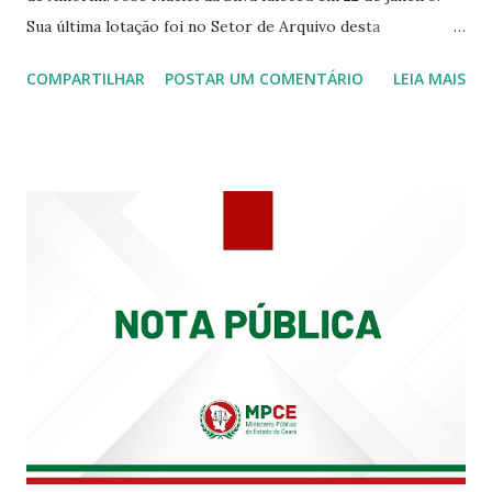
Sua última lotação foi no Setor de Arquivo desta
Procuradoria Regional do Trabalho. O servidor José
COMPARTILHAR
POSTAR UM COMENTÁRIO
LEIA MAIS
Siqueira Amorim faleceu em 28 de fevereiro e encerrou a
carreira na Secretaria da Coordenadoria de 2º Grau. Ao
tempo em que se solidariza com os familiares e amigos, a
PRT-7 reconhece a valorosa contribuição de ambos
enquanto atuaram nesta instituição.