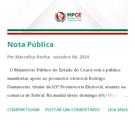
Nota Pública
Por
Marcellus Rocha
outubro 06, 2024
O Ministério Público do Estado do Ceará vem a público
manifestar apoio ao promotor eleitoral Rodrigo
Damasceno, titular da 121ª Promotoria Eleitoral, atuante na
comarca de Sobral. Na manhã deste domingo (06/10), o
senhor Moses Rodrigues, que é deputado federal e
COMPARTILHAR
POSTAR UM COMENTÁRIO
LEIA MAIS
integrava um grupo de apoiadores de um candidato a
prefeito, ignorou as orientações dos Promotores
Eleitorais em Sobral e atuou em contrariedade às normas