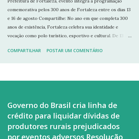
Prefeitura de Fortaleza, evento integra a programação
comemorativa pelos 300 anos de Fortaleza entre os dias 13
e 16 de agosto Compartilhe: No ano em que completa 300
anos de existência, Fortaleza celebra sua identidade e
vocação como polo turístico, esportivo e cultural. De 13 a
16 de agosto, o Verão Fortaleza 300 ocupará espaços
COMPARTILHAR
POSTAR UM COMENTÁRIO
simbólicos da orla da Capital com atividades de música,
esportes náuticos, wellness, gastronomia e economia
criativa, em uma programação gratuita que une movimento,
cultura, natureza e qualidade de vida. O evento propõe uma
jornada que inclui a Copa Brasil de Vela, atividades como
yoga e massoterapia, além de feira de economia criativa e
Governo do Brasil cria linha de
gastronomia popular. As noites serão fechadas com
crédito para liquidar dívidas de
apresentações de artistas cearenses e convidados
nacionais, como Jota.Pê e Bruna Black, Academia da
produtores rurais prejudicados
Berlinda, e os músicos Flor Gil e ...
por eventos adversos Resolução