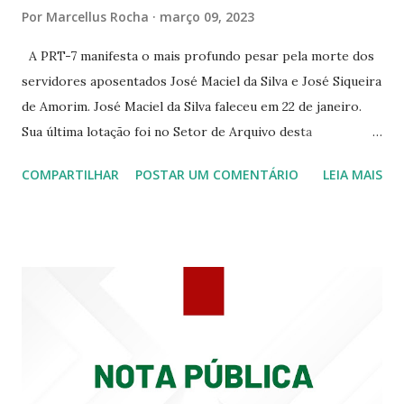
RUA ASSUNÇÃO 387 ☆CINE ERÓTICO RUA ASSUNÇÃO
Por
Marcellus Rocha
março 09, 2023
344 ☆CINE EROS RUA ASSUNÇÃO 340
A PRT-7 manifesta o mais profundo pesar pela morte dos
servidores aposentados José Maciel da Silva e José Siqueira
de Amorim. José Maciel da Silva faleceu em 22 de janeiro.
Sua última lotação foi no Setor de Arquivo desta
Procuradoria Regional do Trabalho. O servidor José
COMPARTILHAR
POSTAR UM COMENTÁRIO
LEIA MAIS
Siqueira Amorim faleceu em 28 de fevereiro e encerrou a
carreira na Secretaria da Coordenadoria de 2º Grau. Ao
tempo em que se solidariza com os familiares e amigos, a
PRT-7 reconhece a valorosa contribuição de ambos
enquanto atuaram nesta instituição.